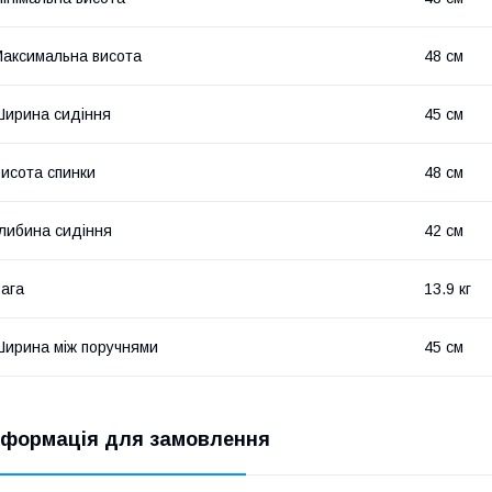
аксимальна висота
48 см
ирина сидіння
45 см
исота спинки
48 см
либина сидіння
42 см
ага
13.9 кг
ирина між поручнями
45 см
нформація для замовлення