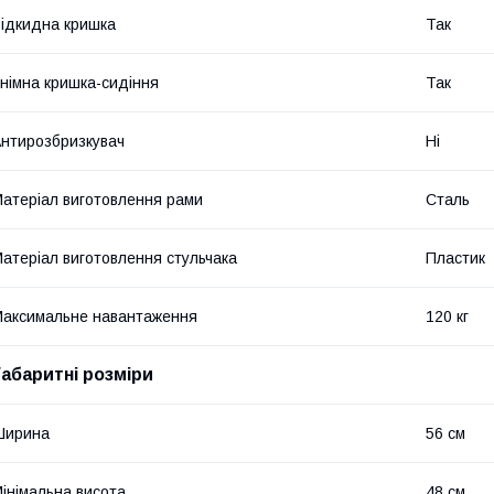
ідкидна кришка
Так
німна кришка-сидіння
Так
нтирозбризкувач
Ні
атеріал виготовлення рами
Сталь
атеріал виготовлення стульчака
Пластик
аксимальне навантаження
120 кг
Габаритні розміри
Ширина
56 см
інімальна висота
48 см