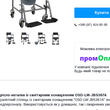
Купити
+380 (97) 416-83-95
У компанії підключені
будь-який товар не п
Крісло-каталка із санітарним оснащенням OSD-LW-JBS367A
уалетний стілець із санітарним оснащенням "OSD-LW-JBS367A" зна
едперсоналу. Використовується як у домашніх, так і лікарняних ум