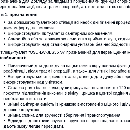
ризначена для догляду за людьми з порушеннями функцій опорно-р
еріод реабілітації, після травм і операцій, а також для літніх і осл
 в 1: призначення:
За допомогою туалетного стільця всі необхідні гігієнічні проц
дискомфорту, не встаючи:
Використовувати як туалет із санітарним оснащенням.
Самостійно або за допомогою асистента приймати душ, сидячи 
Використовувати над стаціонарним унітазом без необхідності 
тілець-туалет "OSD-LW-JBS367A" призначений для переміщення к
Особливості:
Призначений для догляду за пацієнтами з порушенням функцій
реабілітації, після травм і операцій, а також для літніх і ослабле
Використовується як крісло-каталка, стілець для душу або пер
використовувати над унітазом.
Сталева рама білого кольору витримує навантаження до 120 кг.
покриття підлокітників виконані з вінілу. Кришка в центрі сидіння
необхідності вставати.
Знімні санітарна ємність із кришкою виготовлені з міцного і щі
доповнено ручкою.
Знімна спинка для зручності зберігання і транспортування.
Відкидні підлокітники слугують зручною опорою під час вставан
дають змогу легше пересідати.