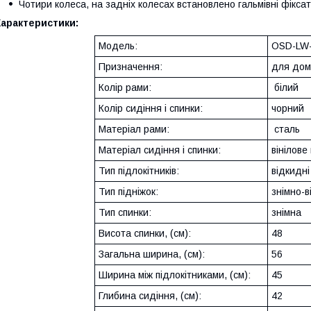
Чотири колеса, на задніх колесах встановлено гальмівні фікса
Характеристики:
Модель:
OSD-LW
Призначення:
для дому
Колір рами:
білий
Колір сидіння і спинки:
чорний
Матеріал рами:
сталь
Матеріал сидіння і спинки:
вінілове
Тип підлокітників:
відкидні
Тип підніжок:
знімно-в
Тип спинки:
знімна
Висота спинки, (см):
48
Загальна ширина, (см):
56
Ширина між підлокітниками, (см):
45
Глибина сидіння, (см):
42