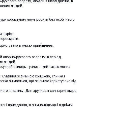
ухового апарату, людей з інвалідністю, в
аблених людей.
едури користувач може робити без особливого
в кріслі.
пересідати.
ористувача в межах приміщення.
 опорно-рухового апарату, в період
них людей.
есувний стілець-туалет, який також можна
 Сидіння зі знімною кришкою, спинка і
 легко знімається, що звільняє користувача від
льного пластику. Для зручності санітарне відро
ня і присідання, а знімно-відкидні підніжки