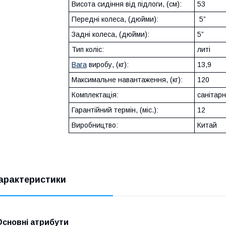
Висота сидіння від підлоги, (см):
53
Передні колеса, (дюйми):
5”
Задні колеса, (дюйми):
5”
Тип коліс:
литі
Вага
виробу, (кг):
13,9
Максимальне навантаження, (кг):
120
Комплектація:
санітарн
Гарантійний термін, (міс.):
12
Виробництво:
Китай
арактеристики
Основні атрибути