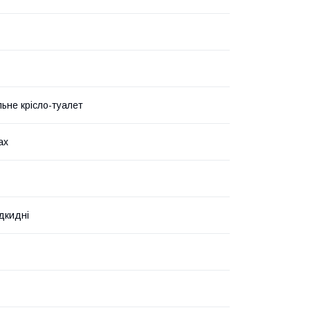
льне крісло-туалет
ах
ідкидні