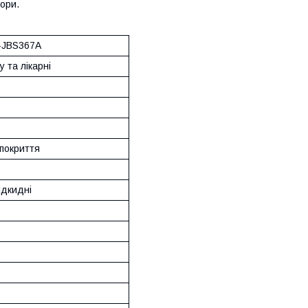
тори.
-JBS367A
 та лікарні
 покриття
ідкидні