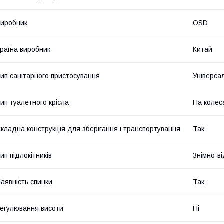
иробник
ОSD
раїна виробник
Китай
ип санітарного пристосування
Універса
ип туалетного крісла
На колес
кладна конструкція для зберігання і транспортування
Так
ип підлокітників
Знімно-в
аявність спинки
Так
егулювання висоти
Ні