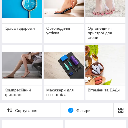
Краса і здоров'я
Ортопедичні
Ортопедичні
устілки
пристрої для
стопи
Компресійний
Масажери для
Вітаміни та БАДи
трикотаж
всього тіла
Сортування
0
Фільтри