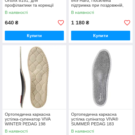
Ortofix 8151, для
849 Hard, Посилена
профілактики та корекції
підтримка при поздовжній,
плоскостопості
поперечній та комбінованій
В наявності
В наявності
плоскостопості I-III ступеня
640
1 180
₴
₴
Купити
Купити
Ортопедична каркасна
Ортопедична каркасна
устілка-супенатор VIVA
устілка супінатор VIVA®
WINTER PEDAG 198
SUMMER PEDAG 183
В наявності
В наявності