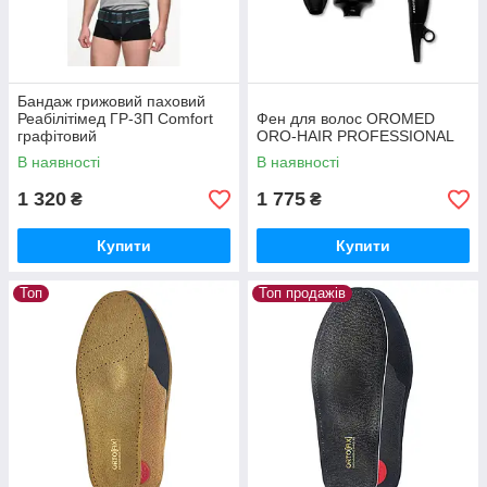
Бандаж грижовий паховий
Реабілітімед ГР-3П Comfort
Фен для волос OROMED
графітовий
ORO-HAIR PROFESSIONAL
В наявності
В наявності
1 320
1 775
₴
₴
Купити
Купити
Топ
Топ продажів