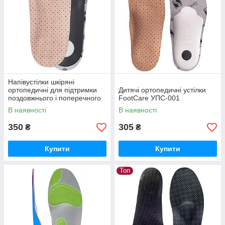
Напівустілки шкіряні
ортопедичні для підтримки
Дитячі ортопедичні устілки
поздовжнього і поперечного
FootCare УПС-001
склепінь стопи FootCare,
В наявності
В наявності
ШНС-001
350
305
₴
₴
Купити
Купити
Топ