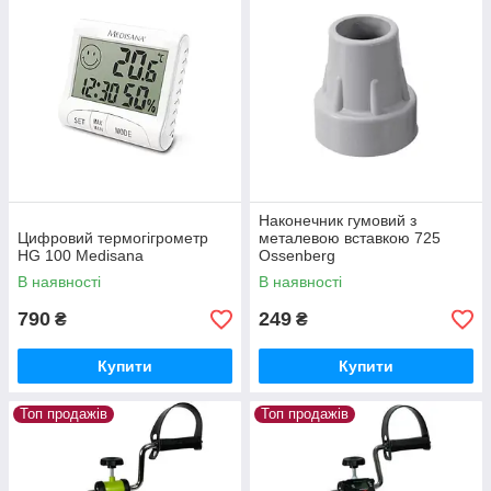
Наконечник гумовий з
Цифровий термогігрометр
металевою вставкою 725
HG 100 Medisana
Ossenberg
В наявності
В наявності
790
249
₴
₴
Купити
Купити
Топ продажів
Топ продажів