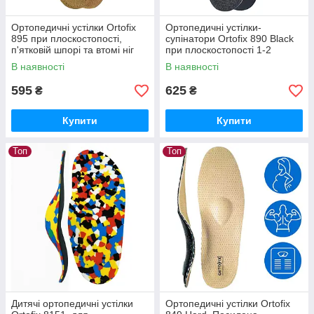
Ортопедичні устілки Ortofix
Ортопедичні устілки-
895 при плоскостопості,
супінатори Ortofix 890 Black
п'ятковій шпорі та втомі ніг
при плоскостопості 1-2
ступеня та болях у ногах
В наявності
В наявності
595
625
₴
₴
Купити
Купити
Топ
Топ
Дитячі ортопедичні устілки
Ортопедичні устілки Ortofix