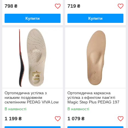
798
719
₴
₴
Купити
Купити
Ортопедична устілка з
Ортопедична каркасна
низьким поздовжнім
устілка з ефектом пам'яті
склепінням PEDAG VIVA Low
Magic Step Plus PEDAG 197
188
В наявності
В наявності
1 199
1 079
₴
₴