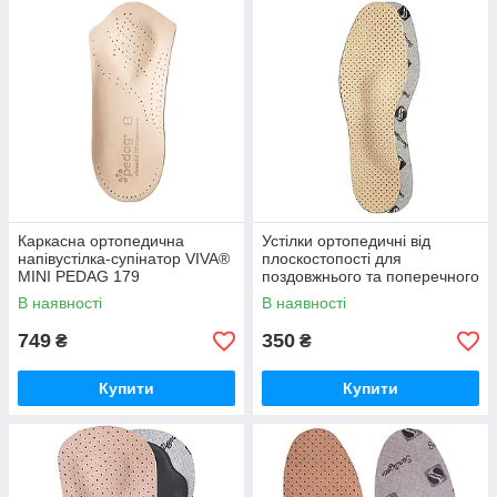
Каркасна ортопедична
Устілки ортопедичні від
напівустілка-супінатор VIVA®
плоскостопості для
MINI PEDAG 179
поздовжнього та поперечного
склепінь стопи FootCare,
В наявності
В наявності
УПС-003
749
350
₴
₴
Купити
Купити