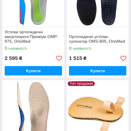
Устілки ортопедичні
амортизуючі Преміум OMP-
Ортопедичні устілки-
975, OrtoMed
супінатор OMS-805, OrtoMed
В наявності
В наявності
2 595
1 515
₴
₴
Купити
Купити
Топ продажів