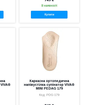
В наявності
Купити
чна
Каркасна ортопедична
 VIVA®
напівустілка-супінатор VIVA®
MINI PEDAG 179
PDG-179