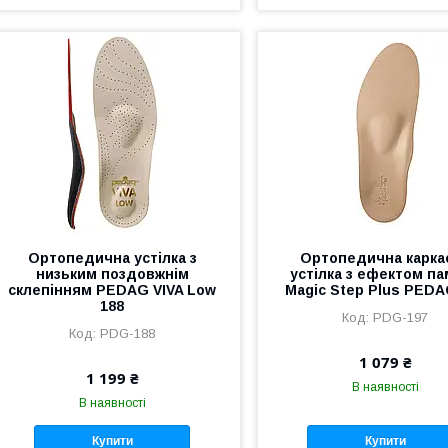
Ортопедична устілка з
Ортопедична карка
низьким поздовжнім
устілка з ефектом па
склепінням PEDAG VIVA Low
Magic Step Plus PEDA
188
PDG-197
PDG-188
1 079 ₴
1 199 ₴
В наявності
В наявності
Купити
Купити