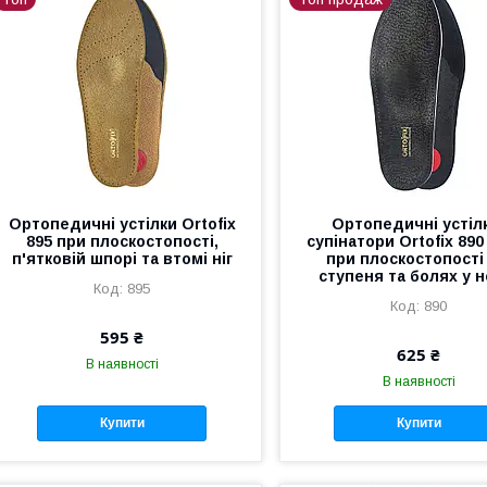
Ортопедичні устілки Ortofix
Ортопедичні устіл
895 при плоскостопості,
супінатори Ortofix 890
п'ятковій шпорі та втомі ніг
при плоскостопості 
ступеня та болях у н
895
890
595 ₴
625 ₴
В наявності
В наявності
Купити
Купити