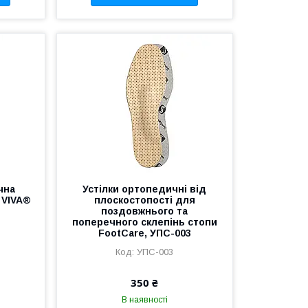
чна
Устілки ортопедичні від
 VIVA®
плоскостопості для
поздовжнього та
поперечного склепінь стопи
FootCare, УПС-003
УПС-003
350 ₴
В наявності