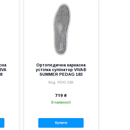
сна
Ортопедична каркасна
IVA
устілка супінатор VIVA®
8
SUMMER PEDAG 183
PDG-183
719 ₴
В наявності
Купити