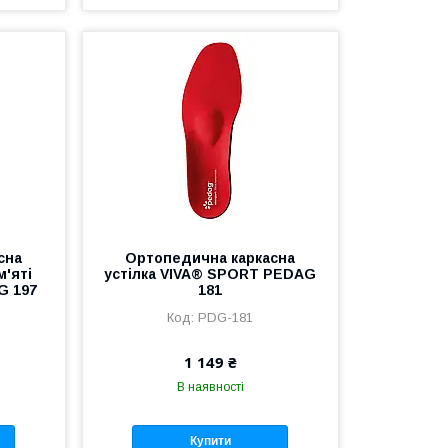
сна
Ортопедична каркасна
м'яті
устілка VIVA® SPORT PEDAG
G 197
181
PDG-181
1 149 ₴
В наявності
Купити