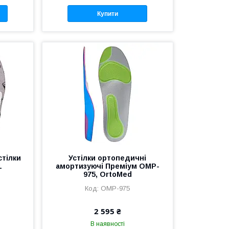
Купити
стілки
Устілки ортопедичні
1
амортизуючі Преміум OMP-
975, OrtoMed
OMP-975
2 595 ₴
В наявності