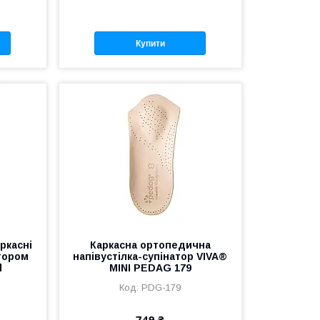
Купити
ркасні
Каркасна ортопедична
тором
напівустілка-супінатор VIVA®
d
MINI PEDAG 179
PDG-179
749 ₴