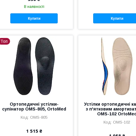
В наявності
Купити
Купити
Топ
Ортопедичні устілки-
Устілки ортопедичні ка
супінатор OMS-805, OrtoMed
з п'ятковим амортиза
OMS-102 OrtoMe
OMS-805
OMS-102
1 515 ₴
1 058 ₴