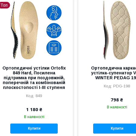
Топ
Ортопедичні устілки Ortofix
Ортопедична карка
849 Hard, Посилена
устілка-супенатор V
підтримка при поздовжній,
WINTER PEDAG 19
поперечній та комбінованій
PDG-198
плоскостопості I-III ступеня
849
798 ₴
В наявності
1 180 ₴
В наявності
Купити
Купити