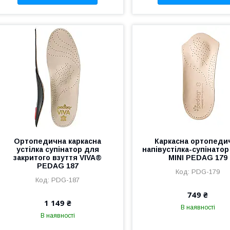
Ортопедична каркасна
Каркасна ортопеди
устілка супінатор для
напівустілка-супінатор
закритого взуття VIVA®
MINI PEDAG 179
PEDAG 187
PDG-179
PDG-187
749 ₴
1 149 ₴
В наявності
В наявності