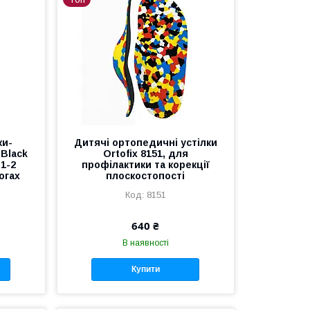
ки-
Дитячі ортопедичні устілки
 Black
Ortofix 8151, для
1-2
профілактики та корекції
огах
плоскостопості
8151
640 ₴
В наявності
Купити