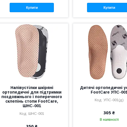
Купити
Купити
Напівустілки шкіряні
Дитячі ортопедичні у
ортопедичні для підтримки
FootCare УПС-00
поздовжнього і поперечного
УПС-001(д)
склепінь стопи FootCare,
ШНС-001
305 ₴
ШНС-001
В наявності
350 ₴