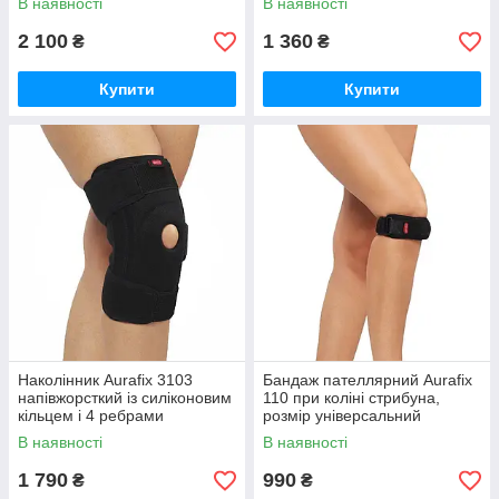
В наявності
В наявності
2 100
1 360
₴
₴
Купити
Купити
Наколінник Aurafix 3103
Бандаж пателлярний Aurafix
напівжорсткий із силіконовим
110 при коліні стрибуна,
кільцем і 4 ребрами
розмір універсальний
жорсткості
В наявності
В наявності
1 790
990
₴
₴