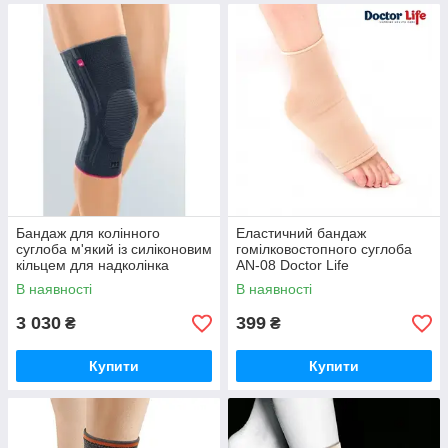
Бандаж для колінного
Еластичний бандаж
суглоба м'який із силіконовим
гомілковостопного суглоба
кільцем для надколінка
AN-08 Doctor Life
Genumedi широке стегно
В наявності
В наявності
3 030
399
₴
₴
Купити
Купити