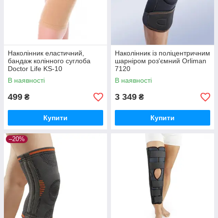
Наколінник еластичний,
Наколінник із поліцентричним
бандаж колінного суглоба
шарніром роз'ємний Orliman
Doctor Life KS-10
7120
В наявності
В наявності
499
3 349
₴
₴
Купити
Купити
–20%