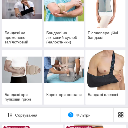
Бандажі на
Бандажі на
Післяопераційні
променево-
ліктьовий суглоб
бандажі
зап'ястковий
(налокітники)
суглоб
Бандажі при
Коректори постави
Бандажі плечові
пупковій грижі
Сортування
0
Фільтри
Топ продажів
Топ продажів