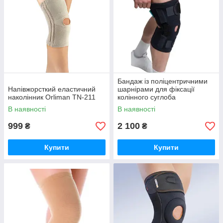
Бандаж із поліцентричними
Напівжорсткий еластичний
шарнірами для фіксації
наколінник Orliman TN-211
колінного суглоба
Реабілітімед К-1ПШ
В наявності
В наявності
COMFORT графітовий
999
2 100
₴
₴
Купити
Купити