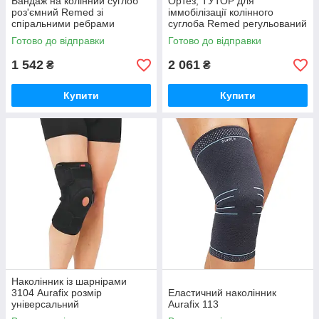
Бандаж на колінний суглоб
Ортез, ТУТОР для
роз'ємний Remed зі
іммобілізації колінного
спіральними ребрами
суглоба Remed регульований
жорсткості R6201
R6301
Готово до відправки
Готово до відправки
1 542
2 061
₴
₴
Купити
Купити
Наколінник із шарнірами
3104 Aurafix розмір
Еластичний наколінник
універсальний
Aurafix 113