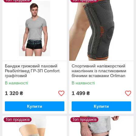
Бандаж грижовий паховий
Спортивний напівжорсткий
Реабілітімед ГР-3П Comfort
наколінник із пластиковими
графітовий
бічними вставками Orliman
OS6212
В наявності
В наявності
1 320
1 499
₴
₴
Купити
Купити
Топ продажів
Топ продажів