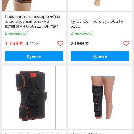
Наколінник напівжорсткий із
пластиковими бічними
Тутор колінного суглоба IR-
вставками OS6211, Orliman
5100
В наявності
В наявності
1 159
2 099
₴
₴
1 449 ₴
Купити
Купити