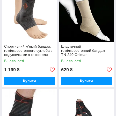
Спортивний м'який бандаж
Еластичний
гомілковостопного суглоба з
гомілковостопний бандаж
подушечками з техногеля
TN-240 Orliman
Orliman OS6240
В наявності
В наявності
1 199
629
₴
₴
Купити
Купити