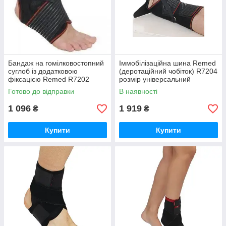
Бандаж на гомілковостопний
Іммобілізаційна шина Remed
суглоб із додатковою
(деротаційний чобіток) R7204
фіксацією Remed R7202
розмір універсальний
Готово до відправки
В наявності
1 096
1 919
₴
₴
Купити
Купити