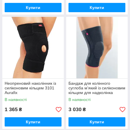
Купити
Купити
Неопреновий наколінник із
Бандаж для колінного
силіконовим кільцем 3101
суглоба м'який із силіконовим
Aurafix
кільцем для надколінка
Genumedi стандартне стегно
В наявності
В наявності
1 365
3 030
₴
₴
Купити
Купити