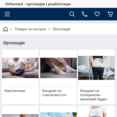
Orthomed - ортопедія | реабілітація
Товари та послуги
Ортопедія
Ортопедія
Наколінники
Бандажі на
Бандажі на
гомілковостоп
попереково-
крижовий відділ
хребта