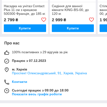
Насадка на унітаз Contact
Сидіння для ванної
Стіл
Plus 11 см з кришкою
кімнати KING-BS-00, до
ванн
500300 Франція, до 185 кг.
120 кг.
00, д
2 799
2 999
1 9
₴
₴
Купити
Купити
Про нас
100% позитивних з 29 відгуків за рік
Працює з 07.12.2023
м. Харків
Проспект Олександрівський, 91, Харків, Україна
Контакти
Сьогодні працює з 09:00 до 18:00
Показати весь графік роботи