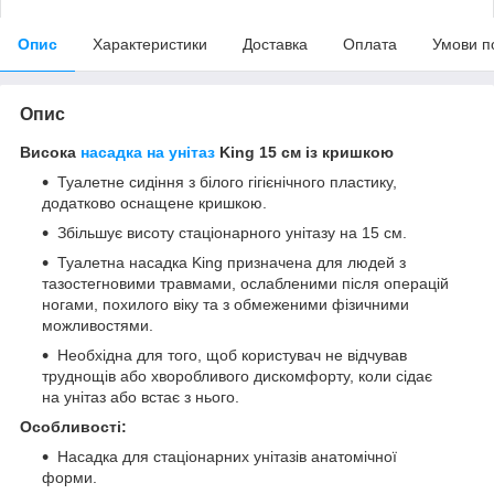
Опис
Характеристики
Доставка
Оплата
Умови п
Опис
Висока
насадка на унітаз
King 15 см із кришкою
Туалетне сидіння з білого гігієнічного пластику,
додатково оснащене кришкою.
Збільшує висоту стаціонарного унітазу на 15 см.
Туалетна насадка King призначена для людей з
тазостегновими травмами, ослабленими після операцій
ногами, похилого віку та з обмеженими фізичними
можливостями.
Необхідна для того, щоб користувач не відчував
труднощів або хворобливого дискомфорту, коли сідає
на унітаз або встає з нього.
Особливості:
Насадка для стаціонарних унітазів анатомічної
форми.