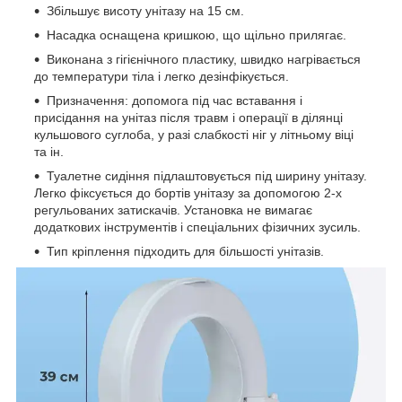
Збільшує висоту унітазу на 15 см.
Насадка оснащена кришкою, що щільно прилягає.
Виконана з гігієнічного пластику, швидко нагрівається
до температури тіла і легко дезінфікується.
Призначення: допомога під час вставання і
присідання на унітаз після травм і операції в ділянці
кульшового суглоба, у разі слабкості ніг у літньому віці
та ін.
Туалетне сидіння підлаштовується під ширину унітазу.
Легко фіксується до бортів унітазу за допомогою 2-х
регульованих затискачів. Установка не вимагає
додаткових інструментів і спеціальних фізичних зусиль.
Тип кріплення підходить для більшості унітазів.