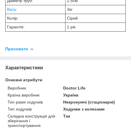
Діаметр труб:
2,5см
Вага
:
3кг
Колір:
Сірий
Гарантія:
1 рік
Приховати
Характеристики
Основні атрибути
Виробник
Doctor Life
Країна виробник
Україна
Тип рами ходунків
Некрокуючі (стаціонарні)
Тип ходунків
Ходунки з колесами
Складна конструкція для
Так
зберігання і
транспортування