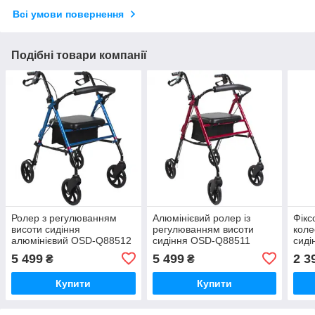
Всі умови повернення
Подібні товари компанії
Ролер з регулюванням
Алюмінієвий ролер із
Фікс
висоти сидіння
регулюванням висоти
коле
алюмінієвий OSD-Q88512
сидіння OSD-Q88511
сид
розбірний, червоний до
скла
5 499
5 499
2 3
₴
₴
136 кг
Купити
Купити