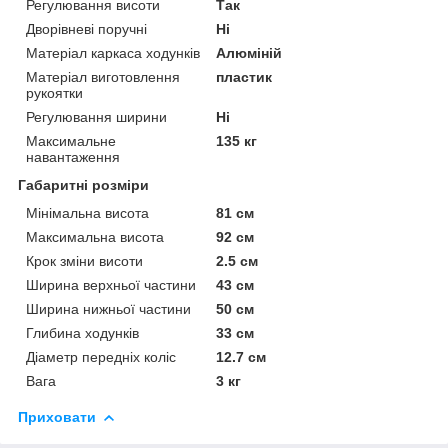
Регулювання висоти
Так
Дворівневі поручні
Ні
Матеріал каркаса ходунків
Алюміній
Матеріал виготовлення
пластик
рукоятки
Регулювання ширини
Ні
Максимальне
135 кг
навантаження
Габаритні розміри
Мінімальна висота
81 см
Максимальна висота
92 см
Крок зміни висоти
2.5 см
Ширина верхньої частини
43 см
Ширина нижньої частини
50 см
Глибина ходунків
33 см
Діаметр передніх коліс
12.7 см
Вага
3 кг
Приховати