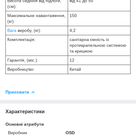
Висота сидіння від підлоги,
від 41 до 55
(см):
Максимальне навантаження,
150
(кг):
Вага
виробу, (кг):
4,2
Комплектація:
санітарна ємність із
протикрапельною системою
та кришкою
Гарантія, (міс.):
12
Виробництво:
Китай
Приховати
Характеристики
Основні атрибути
Виробник
ОSD