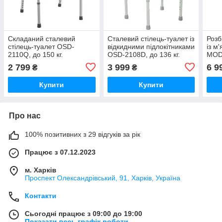
Складаний сталевий
Сталевий стілець-туалет із
Розб
стілець-туалет OSD-
відкидними підлокітниками
із м
2110Q, до 150 кг.
OSD-2108D, до 136 кг.
MOD-
2 799
3 999
6 9
₴
₴
Купити
Купити
Про нас
100% позитивних з 29 відгуків за рік
Працює з 07.12.2023
м. Харків
Проспект Олександрівський, 91, Харків, Україна
Контакти
Сьогодні працює з 09:00 до 19:00
Показати весь графік роботи