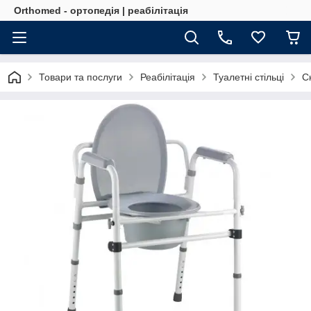
Orthomed - ортопедія | реабілітація
Товари та послуги
Реабілітація
Туалетні стільці
С