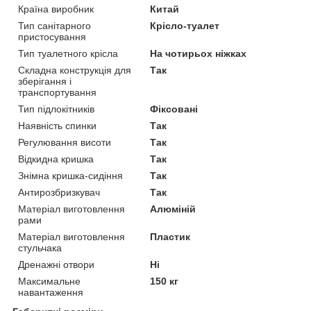
Країна виробник
Китай
Тип санітарного
Крісло-туалет
пристосування
Тип туалетного крісла
На чотирьох ніжках
Складна конструкція для
Так
зберігання і
транспортування
Тип підлокітників
Фіксовані
Наявність спинки
Так
Регулювання висоти
Так
Відкидна кришка
Так
Знімна кришка-сидіння
Так
Антирозбризкувач
Так
Матеріал виготовлення
Алюміній
рами
Матеріал виготовлення
Пластик
стульчака
Дренажні отвори
Ні
Максимальне
150 кг
навантаження