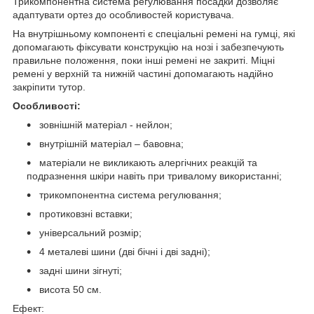
Трикомпонентна система регулювання посадки дозволяє
адаптувати ортез до особливостей користувача.
На внутрішньому компоненті є спеціальні ремені на гумці, які
допомагають фіксувати конструкцію на нозі і забезпечують
правильне положення, поки інші ремені не закриті. Міцні
ремені у верхній та нижній частині допомагають надійно
закріпити тутор.
Особливості:
зовнішній матеріал - нейлон;
внутрішній матеріал – бавовна;
матеріали не викликають алергічних реакцій та
подразнення шкіри навіть при тривалому використанні;
трикомпонентна система регулювання;
протиковзні вставки;
універсальний розмір;
4 металеві шини (дві бічні і дві задні);
задні шини зігнуті;
висота 50 см.
Ефект: