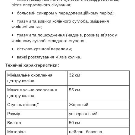
після оперативного лікування;
больовий синдром у передопераційному періоді;
травми та вивихи колінного суглоба, зміщення
колінної чашки;
травми та пошкодження (надрив, розрив) зв'язок у
колінному суглобі складного ступеня;
кістково-хрящові переломи;
важкі розтягування м'язів коліна.
Технічні характеристики:
Мінімальне охоплення
32 см
центру коліна
Максимальне охоплення
55 см
центру коліна
Ступінь фіксації
Жорсткий
Розмір
універсальний
Висота
50 см
Матеріал
нейлон, бавовна