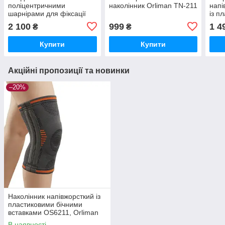
поліцентричними
наколінник Orliman TN-211
напі
шарнірами для фіксації
із п
колінного суглоба
вста
2 100
999
1 4
₴
₴
Реабілітімед К-1ПШ
OS6
COMFORT графітовий
Купити
Купити
Акційні пропозиції та новинки
–20%
Наколінник напівжорсткий із
пластиковими бічними
вставками OS6211, Orliman
В наявності