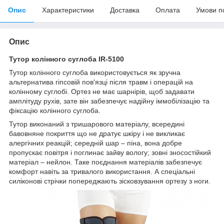
Опис
Характеристики
Доставка
Оплата
Умови п
Опис
Тутор колінного суглоба IR-5100
Тутор колінного суглоба використовується як зручна
альтернатива гіпсовій пов'язці після травм і операцій на
колінному суглобі. Ортез не має шарнірів, щоб задавати
амплітуду рухів, зате він забезпечує надійну іммобілізацію та
фіксацію колінного суглоба.
Тутор виконаний з тришарового матеріалу, всередині
бавовняне покриття що не дратує шкіру і не викликає
алергічних реакцій; середній шар – піна, вона добре
пропускає повітря і поглинає зайву вологу; зовні зносостійкий
матеріал – нейлон. Таке поєднання матеріалів забезпечує
комфорт навіть за тривалого використання. А спеціальні
силіконові стрічки попереджають зісковзування ортезу з ноги.