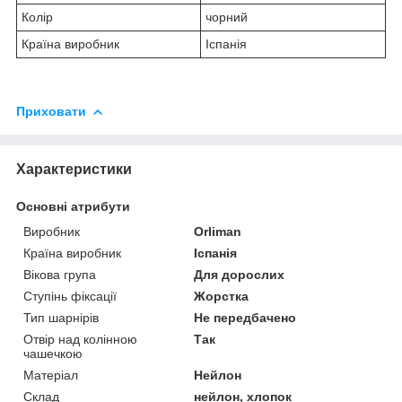
Колір
чорний
Країна виробник
Іспанія
Приховати
Характеристики
Основні атрибути
Виробник
Orliman
Країна виробник
Іспанія
Вікова група
Для дорослих
Ступінь фіксації
Жорстка
Тип шарнірів
Не передбачено
Отвір над колінною
Так
чашечкою
Матеріал
Нейлон
Склад
нейлон, хлопок