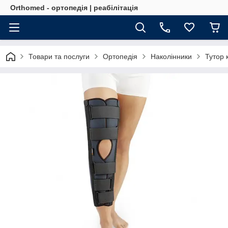
Orthomed - ортопедія | реабілітація
Товари та послуги
Ортопедія
Наколінники
Тутор 