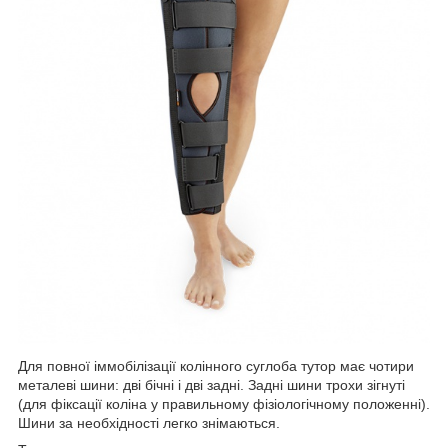
Для повної іммобілізації колінного суглоба тутор має чотири
металеві шини: дві бічні і дві задні. Задні шини трохи зігнуті
(для фіксації коліна у правильному фізіологічному положенні).
Шини за необхідності легко знімаються.