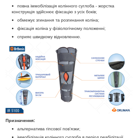
повна іммобілізація колінного суглоба - жорстка
конструкція здійснює фіксацію з усіх боків;
обмежує згинання та розгинання коліна;
фіксація коліна у фізіологічному положенні;
сприяє швидкому відновленню.
Призначення:
альтернатива гіпсової пов'язки;
іммобілізація колінного суглоба в період реабілітації