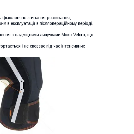
 фізіологічне згинання-розгинання;
им в експлуатації в післяопераційному періоді,
лення з надміцними липучками Micro-Velcro, що
гортається і не сповзає під час інтенсивних