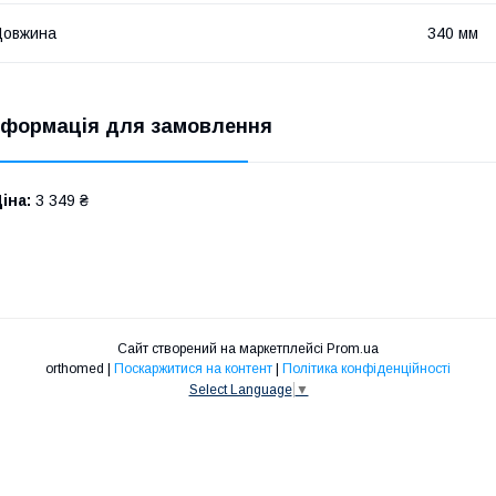
Довжина
340 мм
нформація для замовлення
іна:
3 349 ₴
Сайт створений на маркетплейсі
Prom.ua
orthomed |
Поскаржитися на контент
|
Політика конфіденційності
Select Language
▼