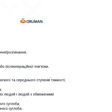
ання/розгинання;
бо післяопераційної пов'язки.
легкого та середнього ступенів тяжкості;
а;
тніх людей і людей з обмеженими
ого суглоба;
ного суглоба.