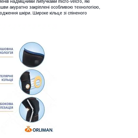
енів надміцними липучками micro-velcro, які
 шви акуратно закріплені особливою технологією,
дження шкіри. Широке кільце зі спіненого