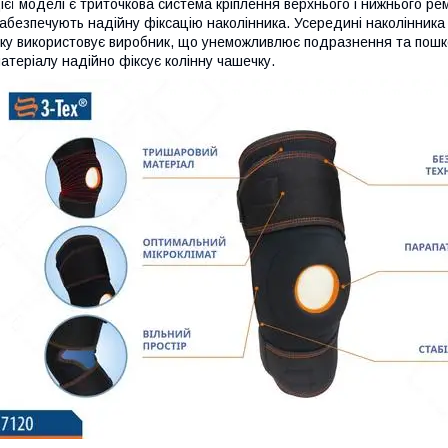
ієї моделі є триточкова система кріплення верхнього і нижнього рем
абезпечують надійну фіксацію наколінника. Усередині наколінника
ку використовує виробник, що унеможливлює подразнення та пошко
атеріалу надійно фіксує колінну чашечку.