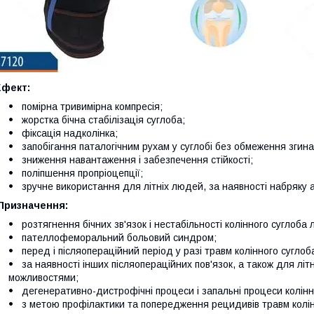
Ефект:
помірна тривимірна компресія;
жорстка бічна стабілізація суглоба;
фіксація надколінка;
запобігання паталогічним рухам у суглобі без обмеження згин
зниження навантаження і забезпечення стійкості;
поліпшення пропріоцепції;
зручне використання для літніх людей, за наявності набряку а
Призначення:
розтягнення бічних зв'язок і нестабільності колінного суглоба 
пателлофеморальний больовий синдром;
перед і післяопераційний період у разі травм колінного суглоб
за наявності інших післяопераційних пов'язок, а також для лі
можливостями;
дегенеративно-дистрофічні процеси і запальні процеси колінн
з метою профілактики та попередження рецидивів травм колін