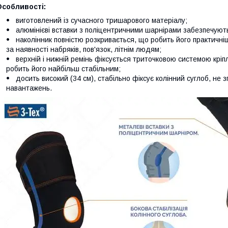
Особливості:
виготовлений із сучасного тришарового матеріалу;
алюмінієві вставки з поліцентричними шарнірами забезпечують
наколінник повністю розкривається, що робить його практичніш
за наявності набряків, пов'язок, літнім людям;
верхній і нижній ремінь фіксується триточковою системою кріп
робить його найбільш стабільним;
досить високий (34 см), стабільно фіксує колінний суглоб, не з
навантажень.