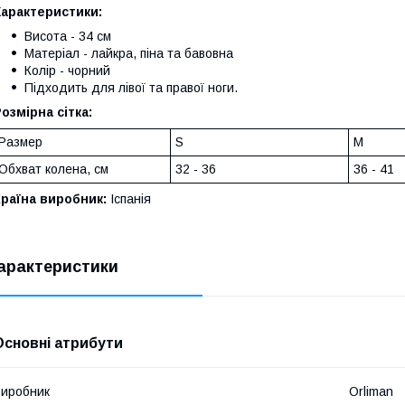
Характеристики:
Висота - 34 см
Матеріал - лайкра, піна та бавовна
Колір - чорний
Підходить для лівої та правої ноги.
озмірна сітка:
Размер
S
M
Обхват колена, см
32 - 36
36 - 41
Країна виробник:
Іспанія
арактеристики
Основні атрибути
иробник
Orliman