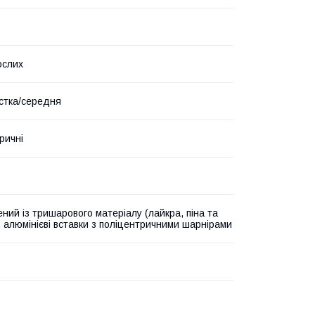
ослих
стка/середня
ричні
ний із тришарового матеріалу (лайкра, піна та
, алюмінієві вставки з поліцентричними шарнірами