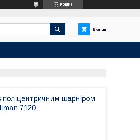
Кошик
Кошик
із поліцентричним шарніром
liman 7120