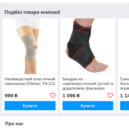
Подібні товари компанії
Напівжорсткий еластичний
Бандаж на
Гомі
наколінник Orliman TN-211
гомілковостопний суглоб із
Aura
додатковою фіксацією
зігр
Remed R7202
унів
999
1 096
1 1
₴
₴
Купити
Купити
Про нас