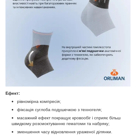
Ефект:
рівномірна компресія;
фіксація суглоба подушечкою з техногеля;
масажний ефект покращує кровообіг і сприяє більш
швидкому розсмоктуванню гематоми та набряку;
зменшення часу відновлення ураженої ділянки.