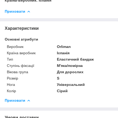
Країна-виробник: Іспанія
Приховати
Характеристики
Основні атрибути
Виробник
Orliman
Країна виробник
Іспанія
Тип
Еластичний бандаж
Ступінь фіксації
М'яка/помірна
Вікова група
Для дорослих
Розмір
S
Нога
Універсальний
Колір
Сірий
Приховати
Умови доставки