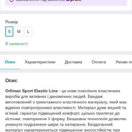
Розмір
S
M
L
В наявності
Опис
Характеристики
Доставка
Оплата
Умови п
Опис
Orliman Sport Elastic Line
- це нове покоління еластичних
виробів для активних і динамічних людей. Бандаж
виготовлений з трикотажного еластичного матеріалу, який має
відмінні повітропроникні властивості. Матеріал дуже міцний та
м'який, гарантує підвищений комфорт, щільно прилягає до
кісточки, повторюючи її форму. Безшовна технологія дозволяє
уникнути подразненя шкіри та натирання. Бездоганний
матеріал характеризується підвищеною зносостійкістю при