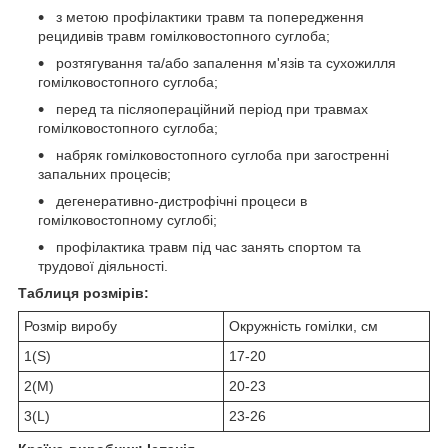
з метою профілактики травм та попередження
рецидивів травм гомілковостопного суглоба;
розтягування та/або запалення м'язів та сухожилля
гомілковостопного суглоба;
перед та післяопераційний період при травмах
гомілковостопного суглоба;
набряк гомілковостопного суглоба при загостренні
запальних процесів;
дегенеративно-дистрофічні процеси в
гомілковостопному суглобі;
профілактика травм під час занять спортом та
трудової діяльності.
Таблиця розмірів:
Розмір виробу
Окружність гомілки, см
1(S)
17-20
2(M)
20-23
3(L)
23-26