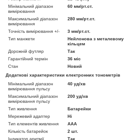
Мінімальний діапазон
60 мм/рт.ст.
вимірювання
Максимальний діапазон
280 мм/рт.ст.
вимірювання
Точність вимірювання +/-
3 мм/рт.ст.
Тип манжети
Нейлонова з металевому
кільцем
Дорожній футляр
Так
Гарантійний термін
36 міс
Стан
Новий
Додаткові характеристики електронних тонометрів
Мінімальний діапазон
40 уд/хв
вимірювання пульсу
Максимальний діапазон
200 уд/хв
вимірювання пульсу
Тип живлення
Батарейки
Мережевий адаптер
Ні
Тип елементів живлення
AAA
Кількість батарейок
2 шт.
Індикатор аритмії
Так