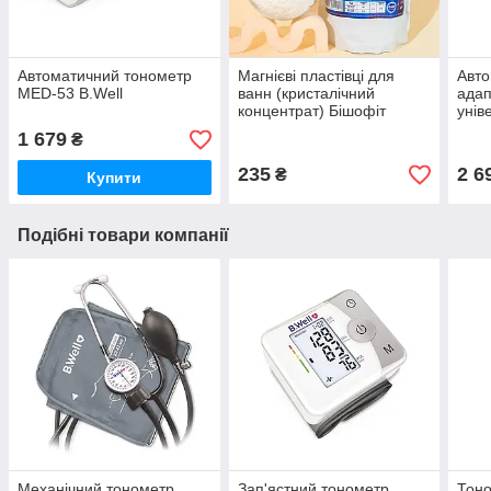
Автоматичний тонометр
Магнієві пластівці для
Авто
MED-53 B.Well
ванн (кристалічний
адап
концентрат) Бішофіт
уні
Полтавський 500 г
22-
1 679
₴
Basi
235
2 6
₴
Купити
Подібні товари компанії
Механічний тонометр
Зап'ястний тонометр
Тон