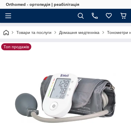
Orthomed - ортопедія | реабілітація
Товари та послуги
Домашня медтехніка
Тонометри н
Топ продажів