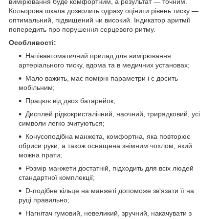
вимірювання буде комфортним, а результат — точним.
Кольорова шкала дозволить одразу оцінити рівень тиску —
оптимальний, підвищений чи високий. Індикатор аритмії
попередить про порушення серцевого ритму.
Особливості:
Напівавтоматичний прилад для вимірювання
артеріального тиску, вдома та в медичних установах;
Мало важить, має помірні параметри і є досить
мобільним;
Працює від двох батарейок;
Дисплей рідкокристалічний, наочний, трирядковий, усі
символи легко зчитуються;
Конусоподібна манжета, комфортна, яка повторює
обриси руки, а також оснащена знімним чохлом, який
можна прати;
Розмір манжети достатній, підходить для всіх людей
стандартної комплекції;
D-подібне кільце на манжеті допоможе зв'язати її на
руці правильно;
Нагнітач гумовий, невеликий, зручний, накачувати з