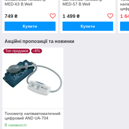
MED-63 B.Well
MED-57 B.Well
напі
циф
749
1 499
1 6
₴
₴
Купити
Купити
Акційні пропозиції та новинки
Топ продажів
–6%
Тонометр напівавтоматичний
цифровий AND UA-704
В наявності