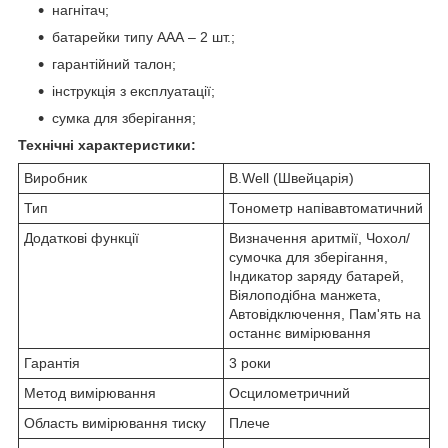
нагнітач;
батарейки типу ААА – 2 шт.;
гарантійний талон;
інструкція з експлуатації;
сумка для зберігання;
Технічні характеристики:
Виробник
B.Well (Швейцарія)
Тип
Тонометр напівавтоматичний
Додаткові функції
Визначення аритмії, Чохол/
сумочка для зберігання,
Індикатор заряду батарей,
Віялоподібна манжета,
Автовідключення, Пам'ять на
останнє вимірювання
Гарантія
3 роки
Метод вимірювання
Осцилометричний
Область вимірювання тиску
Плече