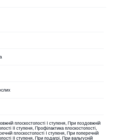
а
ослих
овжній плоскостопості I ступеня, При поздовжній
пості II ступеня, Профілактика плоскостопості,
ечній плоскостопості I ступеня, При поперечній
пості II ступеня, При подагрі, При вальгусній