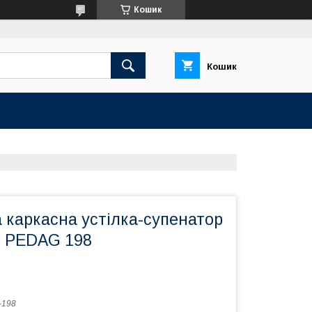
Кошик
Кошик
 каркасна устілка-супенатор
R PEDAG 198
-198