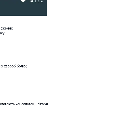
ложенні;
асу;
іх хвороб болю;
;
магають консультації лікаря.