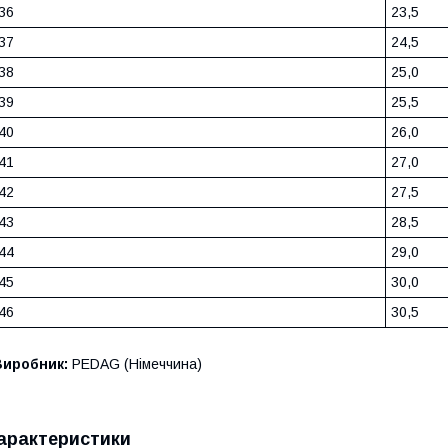
36
23,5
37
24,5
38
25,0
39
25,5
40
26,0
41
27,0
42
27,5
43
28,5
44
29,0
45
30,0
46
30,5
Виробник:
PEDAG (Німеччина)
арактеристики