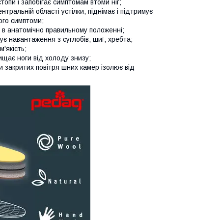
опи і запобігає симптомам втоми ніг;
тральній області устілки, піднімає і підтримує
його симптоми;
 в анатомічно правильному положенні;
є навантаження з суглобів, шиї, хребта;
'якість;
ищає ноги від холоду знизу;
и закритих повітря шних камер ізолює від