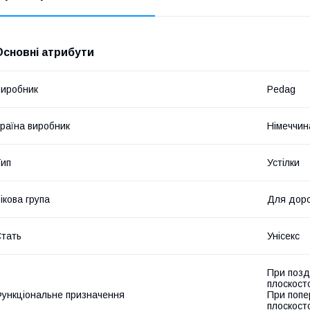
Основні атрибути
иробник
Pedag
раїна виробник
Німеччин
ип
Устілки
ікова група
Для дор
тать
Унісекс
При позд
плоскосто
ункціональне призначення
При попер
плоскосто