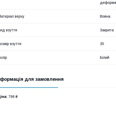
деформац
атеріал верху
Вовна
ид взуття
Закрита
озмір взуття
35
олір
Білий
нформація для замовлення
іна:
798 ₴