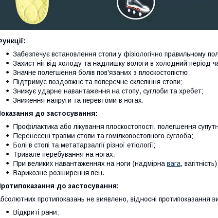
ункції:
Забезпечує встановлення стопи у фізіологічно правильному по
Захист ніг від холоду та надлишку вологи в холодний період ч
Значне полегшення болів пов'язаних з плоскостопістю;
Підтримує поздовжнє та поперечне склепіння стопи;
Знижує ударне навантаження на стопу, суглоби та хребет;
Зниження напруги та перевтоми в ногах.
оказання до застосування:
Профілактика або лікування плоскостопості, полегшення супутн
Перенесені травми стопи та гомілковостопного суглоба;
Болі в стопі та метатарзалгії різної етіології;
Тривале перебування на ногах;
При великих навантаженнях на ноги (надмірна
вага
, вагітність)
Варикозне розширення вен.
Протипоказання до застосування:
бсолютних протипоказань не виявлено, відносні протипоказання ви
Відкриті рани;