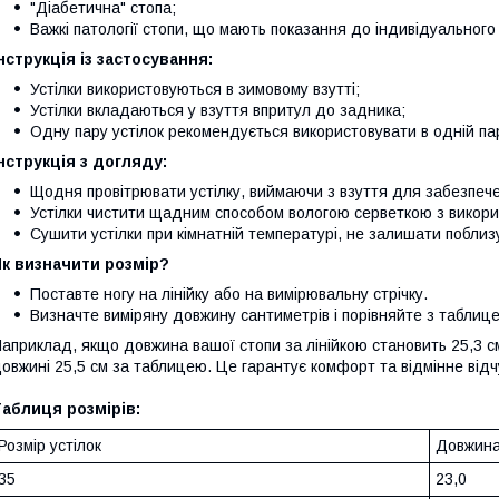
"Діабетична" стопа;
Важкі патології стопи, що мають показання до індивідуального
нструкція із застосування:
Устілки використовуються в зимовому взутті;
Устілки вкладаються у взуття впритул до задника;
Одну пару устілок рекомендується використовувати в одній пар
нструкція з догляду:
Щодня провітрювати устілку, виймаючи з взуття для забезпеченн
Устілки чистити щадним способом вологою серветкою з викори
Сушити устілки при кімнатній температурі, не залишати поблизу
к визначити розмір?
Поставте ногу на лінійку або на вимірювальну стрічку.
Визначте виміряну довжину сантиметрів і порівняйте з таблице
априклад, якщо довжина вашої стопи за лінійкою становить 25,3 см
овжині 25,5 см за таблицею. Це гарантує комфорт та відмінне відчу
аблиця розмірів:
Розмір устілок
Довжина
35
23,0