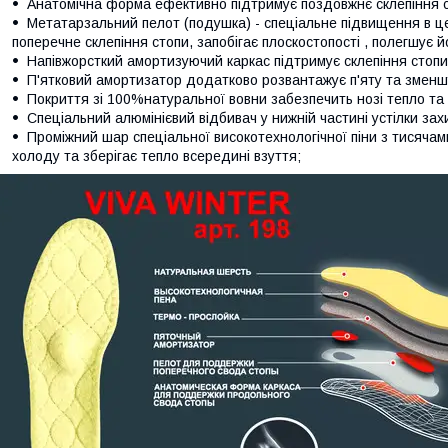
Анатомічна форма ефективно підтримує поздовжнє склепіння ст
Метатарзальний пелот (подушка) - спеціальне підвищення в цен
поперечне склепіння стопи, запобігає плоскостопості , полегшує 
Напівжорсткий амортизуючий каркас підтримує склепіння стопи
П'ятковий амортизатор додатково розвантажує п'яту та зменшу
Покриття зі 100%натуральної вовни забезпечить нозі тепло та м
Спеціальний алюмінієвий відбивач у нижній частині устілки зах
Проміжний шар спеціальної високотехнологічної піни з тисячам
холоду та зберігає тепло всередині взуття;