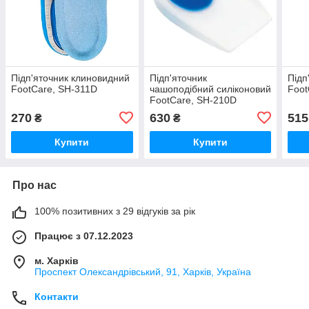
Підп'яточник клиновидний
Підп'яточник
Підп
FootCare, SH-311D
чашоподібний силіконовий
Foot
FootCare, SH-210D
270
630
515
₴
₴
Купити
Купити
Про нас
100% позитивних з 29 відгуків за рік
Працює з 07.12.2023
м. Харків
Проспект Олександрівський, 91, Харків, Україна
Контакти