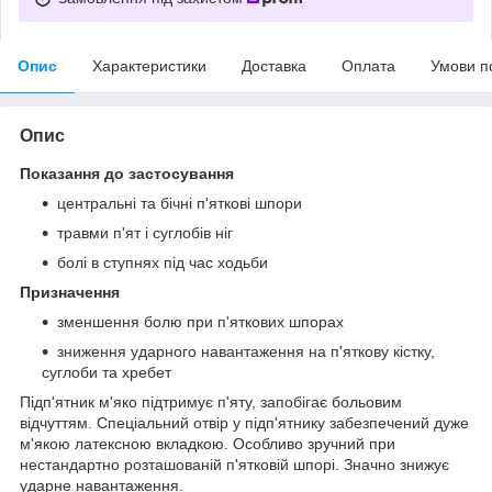
Опис
Характеристики
Доставка
Оплата
Умови п
Опис
Показання до застосування
центральні та бічні п'яткові шпори
травми п'ят і суглобів ніг
болі в ступнях під час ходьби
Призначення
зменшення болю при п'яткових шпорах
зниження ударного навантаження на п'яткову кістку,
суглоби та хребет
Підп'ятник м'яко підтримує п'яту, запобігає больовим
відчуттям. Спеціальний отвір у підп'ятнику забезпечений дуже
м'якою латексною вкладкою. Особливо зручний при
нестандартно розташованій п'ятковій шпорі. Значно знижує
ударне навантаження.