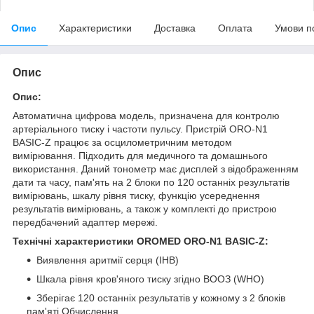
Опис
Характеристики
Доставка
Оплата
Умови п
Опис
Опис:
Автоматична цифрова модель, призначена для контролю
артеріального тиску і частоти пульсу. Пристрій ORO-N1
BASIC-Z працює за осцилометричним методом
вимірювання. Підходить для медичного та домашнього
використання. Даний тонометр має дисплей з відображенням
дати та часу, пам'ять на 2 блоки по 120 останніх результатів
вимірювань, шкалу рівня тиску, функцію усереднення
результатів вимірювань, а також у комплекті до пристрою
передбачений адаптер мережі.
Технічні характеристики OROMED ORO-N1 BASIC-Z:
Виявлення аритмії серця (IHB)
Шкала рівня кров'яного тиску згідно ВООЗ (WHO)
Зберігає 120 останніх результатів у кожному з 2 блоків
пам'яті Обчислення