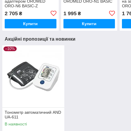
адаптером OROMED
OROMED ORO-N1 BASIC
на з
ORO-N6 BASIC-Z
ORO
2 705
1 995
1 7
₴
₴
Купити
Купити
Акційні пропозиції та новинки
–10%
Тонометр автоматичний AND
UA-611
В наявності