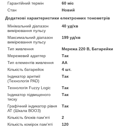
Гарантійний термін
60 міс
Стан
Новий
Додаткові характеристики електронних тонометрів
Мінімальний діапазон
40 уд/хв
вимірювання пульсу
Максимальний діапазон
199 уд/хв
вимірювання пульсу
Тип живлення
Мережа 220 В, Батарейки
Мережевий адаптер
Так
Тип елементів живлення
AA
Кількість батарейок
4 шт.
Індикатор аритмії
Так
(Технологія PAD)
Технологія Fuzzy Logic
Так
Індикатор підвищеного
Так
тиску
Графічний індикатор рівня
Так
АТ (Шкала ВООЗ)
Кількість блоків пам'яті
2
Кількість комірок пам'яті
120