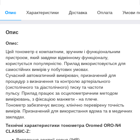
Опис
Характеристики
Доставка
Оплата
Умови п
Опис
Опис:
Цей тонометр є компактним, зручним і функціональним
пристроєм, який завдяки відмінному функціоналу,
користується популярністю. Прилад використовується для
самостійних вимірів у побутових умовах.
Сучасний автоматичний вимірювач, призначений для
процедур з визначення та контролю артеріального
(систолічного та діастолічного) тиску та частоти
пульсу. Прилад працює за осцилометричним методом
вимірювань, з фіксацією манжети - на плече.
Тонометр забезпечує високу, клінічно перевірену точність
вимірів. Призначений для використання вдома та в медичних
закладах.
Технічні характеристики тонометра Oromed ORO-N4
CLASSIC-Z:
Виявлення аритмії серця (IHB)