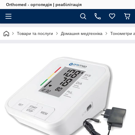
Orthomed - ортопедія | реабілітація
Товари та послуги
Домашня медтехніка
Тонометри а