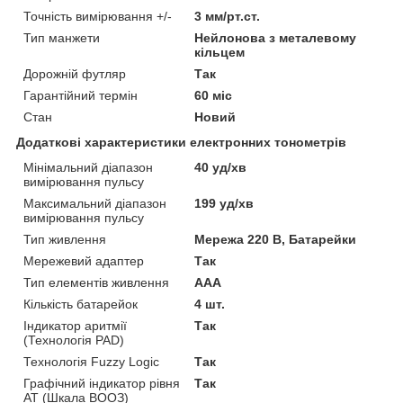
Точність вимірювання +/-
3 мм/рт.ст.
Тип манжети
Нейлонова з металевому
кільцем
Дорожній футляр
Так
Гарантійний термін
60 міс
Стан
Новий
Додаткові характеристики електронних тонометрів
Мінімальний діапазон
40 уд/хв
вимірювання пульсу
Максимальний діапазон
199 уд/хв
вимірювання пульсу
Тип живлення
Мережа 220 В, Батарейки
Мережевий адаптер
Так
Тип елементів живлення
AAA
Кількість батарейок
4 шт.
Індикатор аритмії
Так
(Технологія PAD)
Технологія Fuzzy Logic
Так
Графічний індикатор рівня
Так
АТ (Шкала ВООЗ)