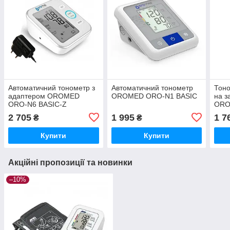
Автоматичний тонометр з
Автоматичний тонометр
Тоно
адаптером OROMED
OROMED ORO-N1 BASIC
на з
ORO-N6 BASIC-Z
ORO
2 705
1 995
1 7
₴
₴
Купити
Купити
Акційні пропозиції та новинки
–10%