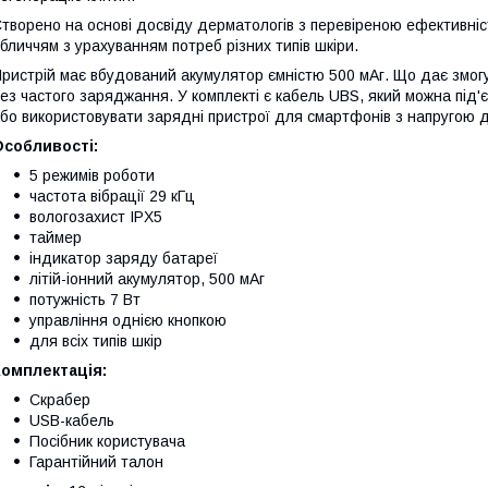
творено на основі досвіду дерматологів з перевіреною ефективн
бличчям з урахуванням потреб різних типів шкіри.
ристрій має вбудований акумулятор ємністю 500 мАг. Що дає змог
ез частого заряджання. У комплекті є кабель UBS, який можна під
бо використовувати зарядні пристрої для смартфонів з напругою д
Особливості:
5 режимів роботи
частота вібрації 29 кГц
вологозахист IPX5
таймер
індикатор заряду батареї
літій-іонний акумулятор, 500 мАг
потужність 7 Вт
управління однією кнопкою
для всіх типів шкір
Комплектація:
Скрабер
USB-кабель
Посібник користувача
Гарантійний талон