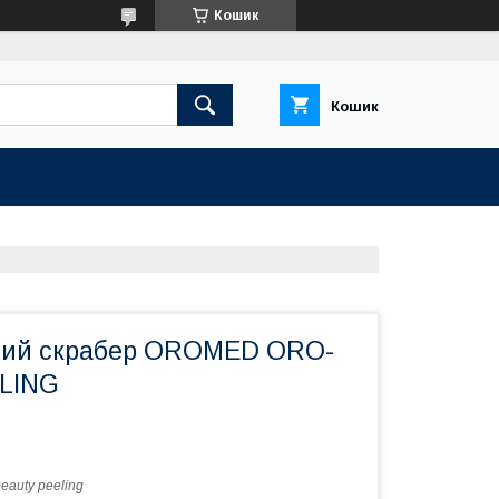
Кошик
Кошик
вий скрабер OROMED ORO-
LING
beauty peeling