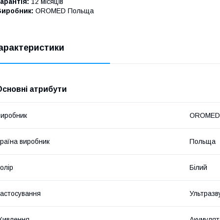
арантія:
12 місяців
Виробник:
OROMED Польща
арактеристики
Основні атрибути
иробник
OROMED
раїна виробник
Польща
олір
Білий
астосування
Ультразв
Живлення
Акумулят