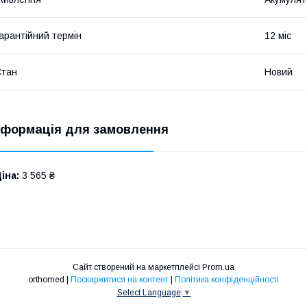
арантійний термін
12 міс
Стан
Новий
нформація для замовлення
іна:
3 565 ₴
Сайт створений на маркетплейсі
Prom.ua
orthomed |
Поскаржитися на контент
|
Політика конфіденційності
Select Language
▼