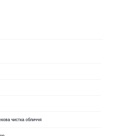
укова чистка обличчя
ор