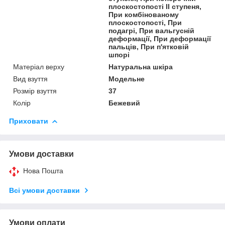
плоскостопості II ступеня,
При комбінованому
плоскостопості, При
подагрі, При вальгусній
деформації, При деформації
пальців, При п'ятковій
шпорі
Матеріал верху
Натуральна шкіра
Вид взуття
Модельне
Розмір взуття
37
Колір
Бежевий
Приховати
Умови доставки
Нова Пошта
Всі умови доставки
Умови оплати