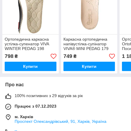
Ортопедична каркасна
Каркасна ортопедична
Орто
устілка-супенатор VIVA
напівустілка-супінатор
Orto
WINTER PEDAG 198
VIVA® MINI PEDAG 179
Поси
позд
798
749
1 1
₴
₴
комб
плоск
Купити
Купити
ступ
Про нас
100% позитивних з 29 відгуків за рік
Працює з 07.12.2023
м. Харків
Проспект Олександрівський, 91, Харків, Україна