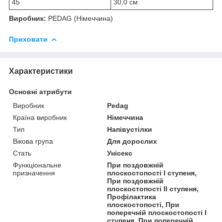
45
30,0 см
Виробник:
PEDAG (Німеччина)
Приховати
Характеристики
Основні атрибути
Виробник
Pedag
Країна виробник
Німеччина
Тип
Напівустілки
Вікова група
Для дорослих
Стать
Унісекс
Функціональне
При поздовжній
призначення
плоскостопості I ступеня,
При поздовжній
плоскостопості II ступеня,
Профілактика
плоскостопості, При
поперечній плоскостопості I
ступеня, При поперечній