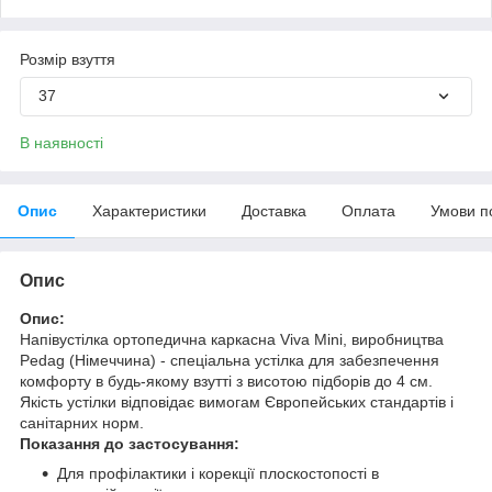
Розмір взуття
37
В наявності
Опис
Характеристики
Доставка
Оплата
Умови п
Опис
Опис:
Напівустілка ортопедична каркасна Viva Mini, виробництва
Pedag (Німеччина) - спеціальна устілка для забезпечення
комфорту в будь-якому взутті з висотою підборів до 4 см.
Якість устілки відповідає вимогам Європейських стандартів і
санітарних норм.
Показання до застосування:
Для профілактики і корекції плоскостопості в