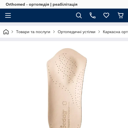
Orthomed - ортопедія | реабілітація
Товари та послуги
Ортопедичні устілки
Каркасна орт