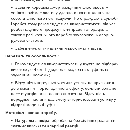
Завдяки хорошим амортизаційним властивостям,
устілка приймає частину ударного навантаження на
себе, значно його пом'якшуючи. Не страждають суглоби
і хребет, тому рекомендується використовувати під час
реабілітаційного процесу після травм і операцій, а
також у разі хронічного перебігу захворювань опорно-
рухової системи;
Забезпечує оптимальний мікроклімат у взутті.
Переваги та особливості:
Рекомендується використовувати у взуття на підборах
висотою до 4 см. Підійде для модельних туфель із
звуженими носками;
Відсутність передньої частини устілки не призводить
до зниження її ортопедичного ефекту, оскільки вона не
несе функціонального навантаження. Відсутність
передньої частини дає змогу використовувати устілку у
відкриті модельні туфлі.
Матеріал і склад виробу:
Натуральна шкіра, оброблена без хімічних реагентів,
здатних викликати алергічні реакції.