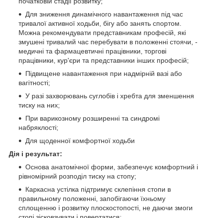
початковій стадії розвитку;
Для зниження динамічного навантаження під час
тривалої активної ходьби, бігу або занять спортом.
Можна рекомендувати представникам професій, які
змушені тривалий час перебувати в положенні стоячи, -
медичні та фармацевтичні працівники, торгові
працівники, кур'єри та представники інших професій;
Підвищене навантаження при надмірній вазі або
вагітності;
У разі захворювань суглобів і хребта для зменшення
тиску на них;
При варикозному розширенні та синдромі
набряклості;
Для щоденної комфортної ходьби
Дія і результат:
Основа анатомічної форми, забезпечує комфортний і
рівномірний розподіл тиску на стопу;
Каркасна устілка підтримує склепіння стопи в
правильному положенні, запобігаючи їхньому
сплощенню і розвитку плоскостопості, не даючи змоги
стопі зісковзувати і повертатися;