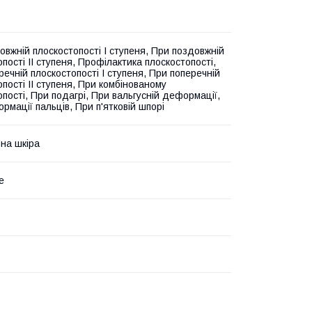
овжній плоскостопості I ступеня, При поздовжній
пості II ступеня, Профілактика плоскостопості,
ечній плоскостопості I ступеня, При поперечній
пості II ступеня, При комбінованому
пості, При подагрі, При вальгусній деформації,
рмації пальців, При п'ятковій шпорі
на шкіра
е