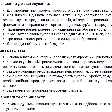
оказання до застосування:
Для профілактики і корекції плоскостопості в початковій стадії 
Для зниження динамічного навантаження під час тривалої акти
рекомендувати представникам професій, які змушені тривалий ча
фармацевтичні працівники, торгові працівники, кур'єри та предст
Підвищене навантаження при надмірній вазі або вагітності;
У разі захворювань суглобів і хребта для зменшення тиску на 
При варикозному розширенні та синдромі набряклості;
Для щоденної комфортної ходьби
ія і результат:
Основа анатомічної форми, забезпечує комфортний і рівномірни
Каркасна устілка підтримує склепіння стопи в правильному пол
розвитку плоскостопості, не даючи змоги стопі зісковзувати і пов
Завдяки хорошим амортизаційним властивостям, устілка прийм
значно його пом'якшуючи. Не страждають суглоби і хребет, тому
реабілітаційного процесу після травм і операцій, а також у разі 
системи;
Забезпечує оптимальний мікроклімат у взутті.
ереваги та особливості:
Рекомендується використовувати у взуття на підборах висотою
звуженими носками;