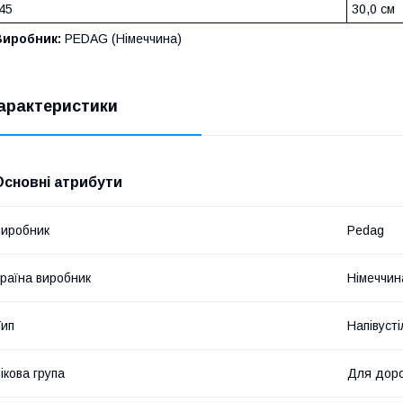
45
30,0 см
Виробник:
PEDAG (Німеччина)
арактеристики
Основні атрибути
иробник
Pedag
раїна виробник
Німеччин
ип
Напівусті
ікова група
Для дор