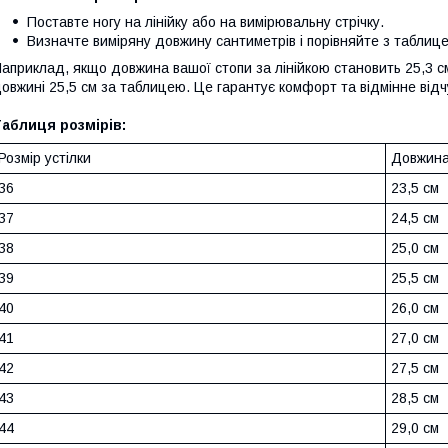
Поставте ногу на лінійку або на вимірювальну стрічку.
Визначте виміряну довжину сантиметрів і порівняйте з таблице
априклад, якщо довжина вашої стопи за лінійкою становить 25,3 см
овжині 25,5 см за таблицею. Це гарантує комфорт та відмінне відчу
аблиця розмірів:
Розмір устілки
Довжи
36
23,5 см
37
24,5 см
38
25,0 см
39
25,5 см
40
26,0 см
41
27,0 см
42
27,5 см
43
28,5 см
44
29,0 см