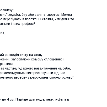
розвитку;
вної ходьби, бігу або занять спортом. Можна
с перебувати в положенні стоячи, - медичні та
авники інших професій;
них;
й розподіл тиску на стопу;
оженні, запобігаючи їхньому сплощенню і
ертатися;
ає частину ударного навантаження на себе,
 рекомендується використовувати під час
хронічного перебігу захворювань опорно-рухової
 до 4 см. Підійде для модельних туфель із