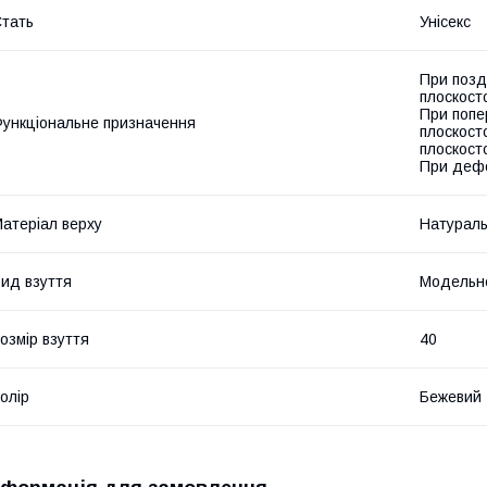
тать
Унісекс
При позд
плоскосто
При попер
ункціональне призначення
плоскосто
плоскосто
При дефо
атеріал верху
Натураль
ид взуття
Модельн
озмір взуття
40
олір
Бежевий