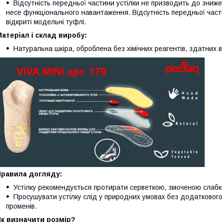
Відсутність передньої частини устілки не призводить до зниже
несе функціонального навантаження. Відсутність передньої части
відкриті модельні туфлі.
атеріал і склад виробу:
Натуральна шкіра, оброблена без хімічних реагентів, здатних ви
Правила догляду:
Устілку рекомендується протирати серветкою, змоченою слаб
Просушувати устілку слід у природних умовах без додаткового
променів.
к визначити розмір?