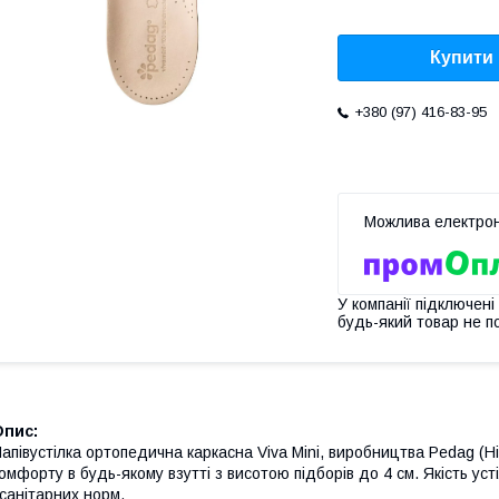
Купити
+380 (97) 416-83-95
У компанії підключені
будь-який товар не п
Опис:
апівустілка ортопедична каркасна Viva Mini, виробництва Pedag (Н
омфорту в будь-якому взутті з висотою підборів до 4 см. Якість ус
 санітарних норм.