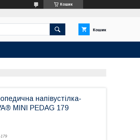
Кошик
Кошик
опедична напівустілка-
IVA® MINI PEDAG 179
-179