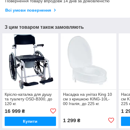
Повернення товару впродовж 14 днів за домовленістю
Всі умови повернення
З цим товаром також замовляють
Крісло-каталка для душу
Насадка на унітаз King 10
Наса
та туалету OSD-B300, до
см з кришкою KING-10L-
см K
120 кг.
00 Італія, до 225 кг.
225 к
16 999
1 2
₴
1 299
₴
Купити