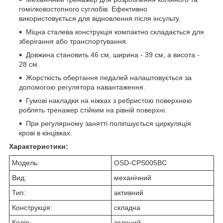
гомілковостопного суглобів. Ефективно
використовується для відновлення після інсульту.
Міцна сталева конструкція компактно складається для
зберігання або транспортування.
Довжина становить 46 см, ширина - 39 см, а висота -
28 см.
Жорсткість обертання педалей налаштовується за
допомогою регулятора навантаження.
Гумові накладки на ніжках з ребристою поверхнею
роблять тренажер стійким на рівній поверхні.
При регулярному занятті поліпшується циркуляція
крові в кінцівках.
Характеристики:
Модель:
OSD-CPS005BC
Вид:
механічний
Тип:
активний
Конструкція:
складна
Колір:
зелений