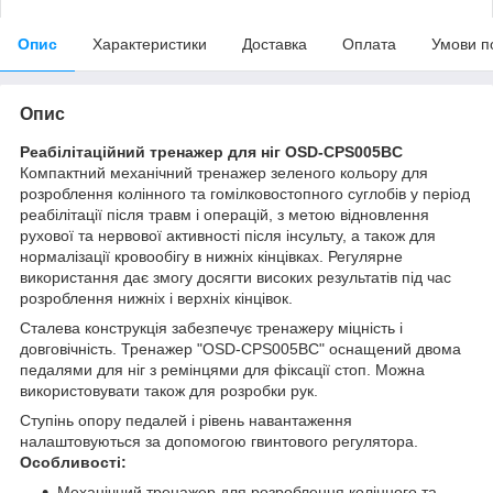
Опис
Характеристики
Доставка
Оплата
Умови п
Опис
Реабілітаційний тренажер для ніг OSD-CPS005BC
Компактний механічний тренажер зеленого кольору для
розроблення колінного та гомілковостопного суглобів у період
реабілітації після травм і операцій, з метою відновлення
рухової та нервової активності після інсульту, а також для
нормалізації кровообігу в нижніх кінцівках. Регулярне
використання дає змогу досягти високих результатів під час
розроблення нижніх і верхніх кінцівок.
Сталева конструкція забезпечує тренажеру міцність і
довговічність. Тренажер "OSD-CPS005BC" оснащений двома
педалями для ніг з ремінцями для фіксації стоп. Можна
використовувати також для розробки рук.
Ступінь опору педалей і рівень навантаження
налаштовуються за допомогою гвинтового регулятора.
Особливості:
Механічний тренажер для розроблення колінного та