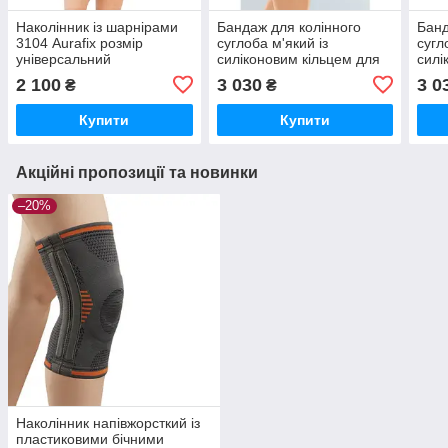
Наколінник із шарнірами
Бандаж для колінного
Банд
3104 Aurafix розмір
суглоба м'який із
сугл
універсальний
силіконовим кільцем для
силі
надколінка Genumedi
надк
2 100
3 030
3 0
₴
₴
стандартне стегно
широ
Купити
Купити
Акційні пропозиції та новинки
–20%
Наколінник напівжорсткий із
пластиковими бічними