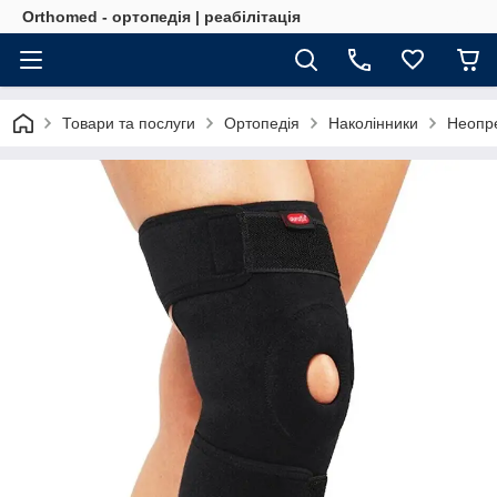
Orthomed - ортопедія | реабілітація
Товари та послуги
Ортопедія
Наколінники
Неопре