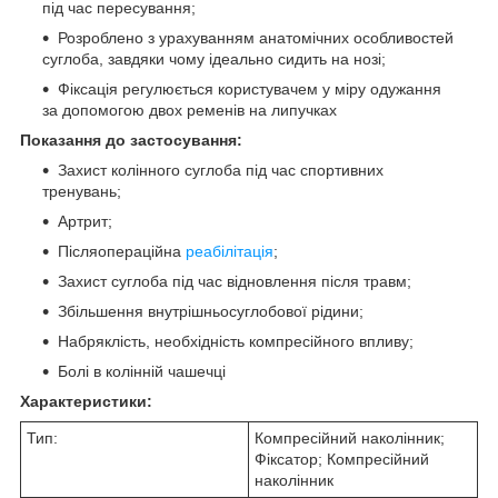
під час пересування;
Розроблено з урахуванням анатомічних особливостей
суглоба, завдяки чому ідеально сидить на нозі;
Фіксація регулюється користувачем у міру одужання
за допомогою двох ременів на липучках
Показання до застосування:
Захист колінного суглоба під час спортивних
тренувань;
Артрит;
Післяопераційна
реабілітація
;
Захист суглоба під час відновлення після травм;
Збільшення внутрішньосуглобової рідини;
Набряклість, необхідність компресійного впливу;
Болі в колінній чашечці
Характеристики:
Тип:
Компресійний наколінник;
Фіксатор; Компресійний
наколінник