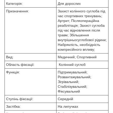
Категорія:
Для дорослих
Призначення:
Захист колінного суглоба під
час спортивних тренувань;
Артрит; Післяопераційна
реабілітація; Захист суглоба
під час відновлення після
травм; Збільшення
внутрішньосуглобової рідини;
Набряклість, необхідність
компресійного впливу;
Вид:
Медичний; Спортивний
Область фіксації:
Колінний суглоб
Функція:
Підтримувальний;
Розвантажувальний;
Зігрівальний;
Стабілізувальний;
Фіксувальний
Ступінь фіксації:
Середній
Застібка:
На липучках