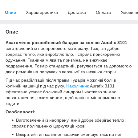
Опис
Характеристики
Доставка
Оплата
Умови п
Опис
Анатомічно розроблений бандаж на коліно Aurafix 3101
виготовлений із неопренового матеріалу. Тож, він добре
зберігає тепло, яке виробляє тіло, і сприяє прискоренню
одужання. Тканина м'яка та приємна, не викликає
подразнення. Розмір стандартний, регулюється за допомогою
двох ременів на липучках з верхньої та нижньої сторін.
Під час реабілітації після травм і ударів можливі болі в
колінній чашечці під час руху.
Наколінник
Aurafix 3101
ефективно усуває больовий синдром і частково знімає
навантаження, таким чином, щоб пацієнт міг нормально
ходити.
Особливості:
Виготовлений із неопрену, який добре зберігає тепло і
сприяє поліпшенню циркуляції крові;
Відкритий тип колінної чашечки зменшує тиск на неї