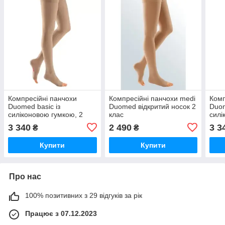
Компресійні панчохи
Компресійні панчохи medi
Комп
Duomed basic із
Duomed відкритий носок 2
Duom
силіконовою гумкою, 2
клас
силі
клас із відкритим носком,
клас
3 340
2 490
3 3
₴
₴
широке стегно
стан
Купити
Купити
Про нас
100% позитивних з 29 відгуків за рік
Працює з 07.12.2023