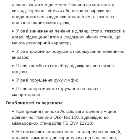
ділянці від коліна до стопи з'являється малюнок у
вигляді "зірочок", сіточки або яскраво виражених
поодиноких вен завдовжки понад 5 см, а також за
наявності варикозних вузлів;
У разі виникнення печіння в ділянці стопи, тяжкості в
ногах, підвищеної втоми, судомних нічних станів, що
мають регулярний характер;
У разі трофічних порушень і формування невеликих
виразок;
Після тромбозів і флебіту підшкірних вен нижніх
кінцівок;
У разі порушення руху лімфи;
Після оперативного втручання на венах і
склеротерапії.
Особливості та переваги:
Компресійні панчохи Aurafix виготовлені з міцної,
довговічної тканини Öko-Tex 100, відповідно до
міжнародних стандартів TS ENV 12718;
Не викликають подразнення та алергічних реакцій,
надають комфорт для користувача під час носіння;