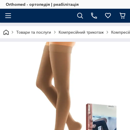
Orthomed - ортопедія | реабілітація
Товари та послуги
Компресійний трикотаж
Компресій