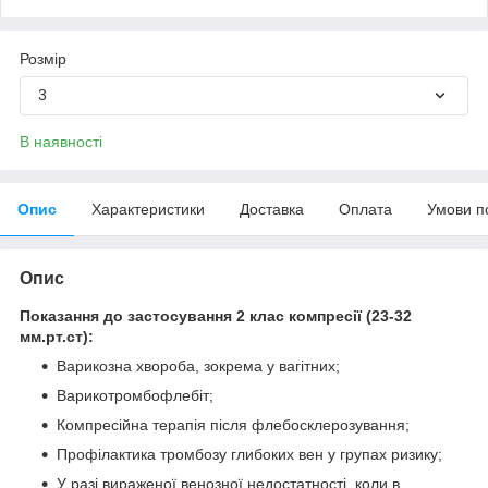
Розмір
3
В наявності
Опис
Характеристики
Доставка
Оплата
Умови п
Опис
Показання до застосування 2 клас компресії (23-32
мм.рт.ст):
Варикозна хвороба, зокрема у вагітних;
Варикотромбофлебіт;
Компресійна терапія після флебосклерозування;
Профілактика тромбозу глибоких вен у групах ризику;
У разі вираженої венозної недостатності, коли в