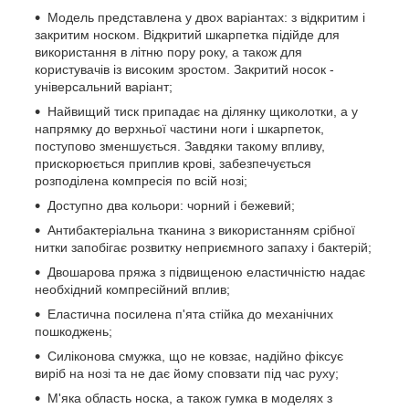
Модель представлена у двох варіантах: з відкритим і
закритим носком. Відкритий шкарпетка підійде для
використання в літню пору року, а також для
користувачів із високим зростом. Закритий носок -
універсальний варіант;
Найвищий тиск припадає на ділянку щиколотки, а у
напрямку до верхньої частини ноги і шкарпеток,
поступово зменшується. Завдяки такому впливу,
прискорюється приплив крові, забезпечується
розподілена компресія по всій нозі;
Доступно два кольори: чорний і бежевий;
Антибактеріальна тканина з використанням срібної
нитки запобігає розвитку неприємного запаху і бактерій;
Двошарова пряжа з підвищеною еластичністю надає
необхідний компресійний вплив;
Еластична посилена п'ята стійка до механічних
пошкоджень;
Силіконова смужка, що не ковзає, надійно фіксує
виріб на нозі та не дає йому сповзати під час руху;
М'яка область носка, а також гумка в моделях з