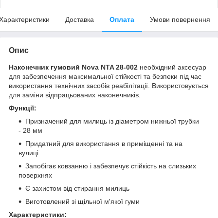
Характеристики
Доставка
Оплата
Умови повернення
Опис
Наконечник гумовий Nova NTA 28-002
необхідний аксесуар
для забезпечення максимальної стійкості та безпеки під час
використання технічних засобів реабілітації. Використовується
для заміни відпрацьованих наконечників.
Функції:
Призначений для милиць із діаметром нижньої трубки
- 28 мм
Придатний для використання в приміщенні та на
вулиці
Запобігає ковзанню і забезпечує стійкість на слизьких
поверхнях
Є захистом від стирання милиць
Виготовлений зі щільної м'якої гуми
Характеристики: