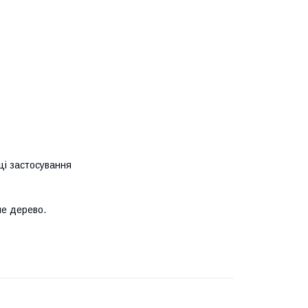
нці застосування
не дерево.