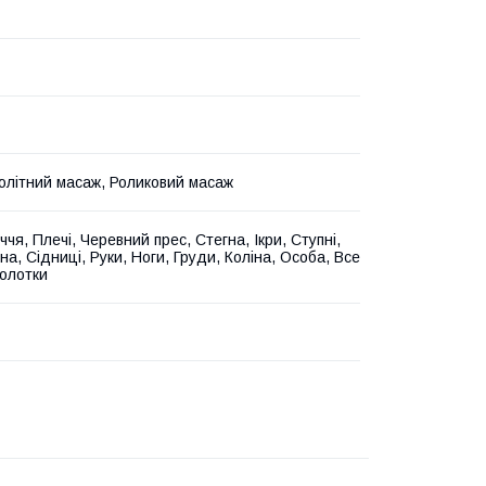
літний масаж, Роликовий масаж
чя, Плечі, Черевний прес, Стегна, Ікри, Ступні,
а, Сідниці, Руки, Ноги, Груди, Коліна, Особа, Все
колотки