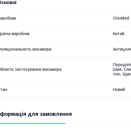
Основні
иробник
OrtoMed
раїна виробник
Китай
ункціональність масажера
Антицелю
Передпліч
бласть застосування масажера
Шия, Спин
тіло, Щи
Стан
Новий
нформація для замовлення