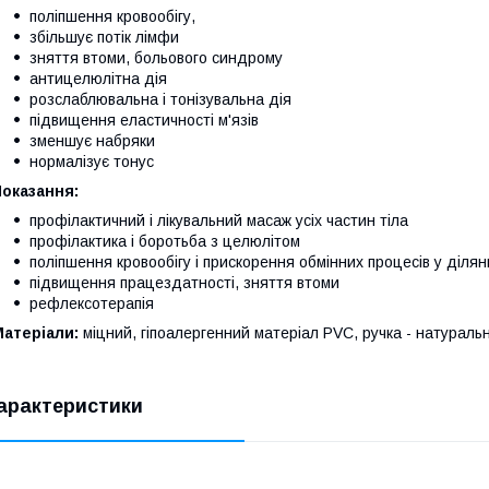
поліпшення кровообігу,
збільшує потік лімфи
зняття втоми, больового синдрому
антицелюлітна дія
розслаблювальна і тонізувальна дія
підвищення еластичності м'язів
зменшує набряки
нормалізує тонус
оказання:
профілактичний і лікувальний масаж усіх частин тіла
профілактика і боротьба з целюлітом
поліпшення кровообігу і прискорення обмінних процесів у діля
підвищення працездатності, зняття втоми
рефлексотерапія
Матеріали:
міцний, гіпоалергенний матеріал PVC, ручка - натураль
арактеристики