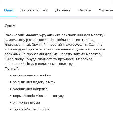
Опис
Характеристики
Доставка
Оплата
Умови п
Опис
Роликовий масажер-рукавичка
призначений для масажу і
самомасажу різних частин тіла (обличчя, шия, голова,
кінцівки, спина). Зручний і простий у застосуванні. Одягніть
його на руку і просто м'якими масажними рухами впливайте
роликами на проблемні ділянки. Завдяки такому масажеру
шкіра знову набуде гладкості та пружності. Особливо
ефективний він для великих м'язових груп.
Функції:
поліпшення кровообігу
збільшення відтоку лімфи
зменшення набряків
нормалізація м'язового тонусу
зниження втоми
зняття м'язового болю