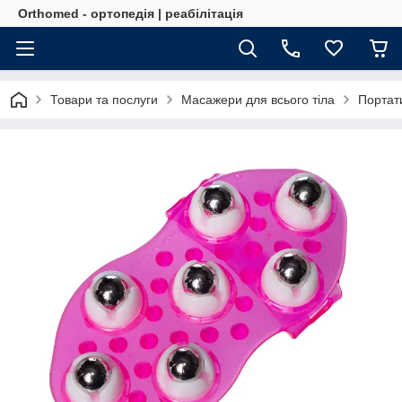
Orthomed - ортопедія | реабілітація
Товари та послуги
Масажери для всього тіла
Портат