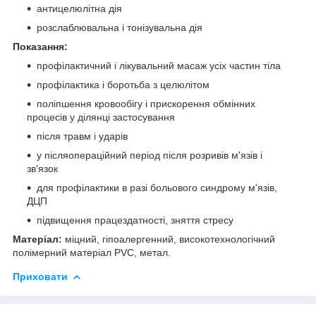
антицелюлітна дія
розслаблювальна і тонізувальна дія
Показання:
профілактичний і лікувальний масаж усіх частин тіла
профілактика і боротьба з целюлітом
поліпшення кровообігу і прискорення обмінних
процесів у ділянці застосування
після травм і ударів
у післяопераційний період після розривів м'язів і
зв'язок
для профілактики в разі больового синдрому м'язів,
ДЦП
підвищення працездатності, зняття стресу
Матеріал:
міцний, гіпоалергенний, високотехнологічний
полімерний матеріал PVC, метал.
Приховати