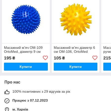
Масажний м'яч ОМ-109
Масажний м'яч діаметр 6
Маса
OrtoMed, діаметр 9 см
см ОМ-106, OrtoMed
ручк
195
105
215
₴
₴
Купити
Купити
Про нас
100% позитивних з 29 відгуків за рік
Працює з 07.12.2023
м. Харків