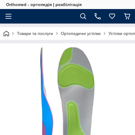
Orthomed - ортопедія | реабілітація
Товари та послуги
Ортопедичні устілки
Устілки орто