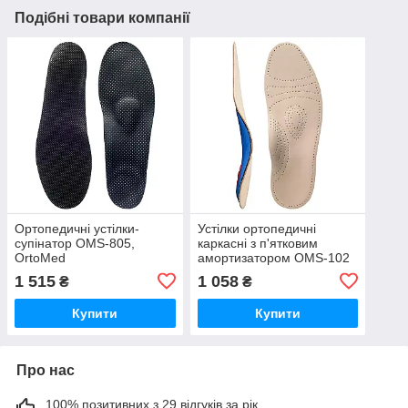
Подібні товари компанії
Ортопедичні устілки-
Устілки ортопедичні
супінатор OMS-805,
каркасні з п'ятковим
OrtoMed
амортизатором OMS-102
OrtoMed
1 515
1 058
₴
₴
Купити
Купити
Про нас
100% позитивних з 29 відгуків за рік