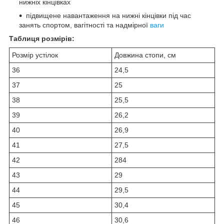
нижніх кінцівках
підвищене навантаження на нижні кінцівки під час
занять спортом, вагітності та надмірної
ваги
Таблиця розмірів:
Розмір устілок
Довжина стопи, см
36
24,5
37
25
38
25,5
39
26,2
40
26,9
41
27,5
42
284
43
29
44
29,5
45
30,4
46
30,6