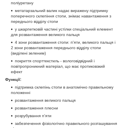
поліуретану
метатарзальний валик надає виражену підтримку
поперечного склепіння стопи, знімає навантаження з
переднього відділу стопи
у шкарпетковій частині устілки спеціальний елемент
для розвантаження великого пальця
4 зони розвантаження стопи: п'яти, великого пальця і
2 зони розвантаження переднього відділу стопи
(виділені зеленим)
покриття спорттекстиль - вологовідвідний і
повітропроникний матеріал, що має протиковзкий
ефект
Функції:
підтримка склепінь стопи в анатомічно правильному
положенні
розвантаження великого пальця
розвантаження плесни
розрубування п'яти
забезпечення фізіологічно правильного розташування