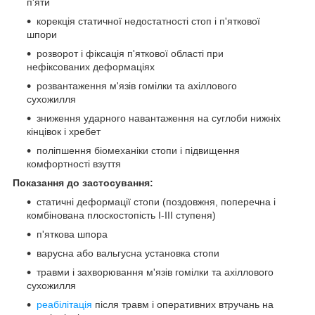
п'яти
корекція статичної недостатності стоп і п'яткової
шпори
розворот і фіксація п'яткової області при
нефіксованих деформаціях
розвантаження м'язів гомілки та ахіллового
сухожилля
зниження ударного навантаження на суглоби нижніх
кінцівок і хребет
поліпшення біомеханіки стопи і підвищення
комфортності взуття
Показання до застосування:
статичні деформації стопи (поздовжня, поперечна і
комбінована плоскостопість I-III ступеня)
п'яткова шпора
варусна або вальгусна установка стопи
травми і захворювання м'язів гомілки та ахіллового
сухожилля
реабілітація
після травм і оперативних втручань на