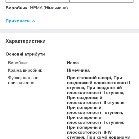
Виробник:
HEMA (Німеччина).
Приховати
Характеристики
Основні атрибути
Виробник
Hema
Країна виробник
Німеччина
Функціональне
При п'ятковій шпорі, При
призначення
поздовжній плоскостопості I
ступеня, При поздовжній
плоскостопості II ступеня,
При поздовжній
плоскостопості III ступеня,
При поперечній
плоскостопості I ступеня,
При поперечній
плоскостопості II ступеня,
При поперечній
плоскостопості III-IV
ступеня, При комбінованому