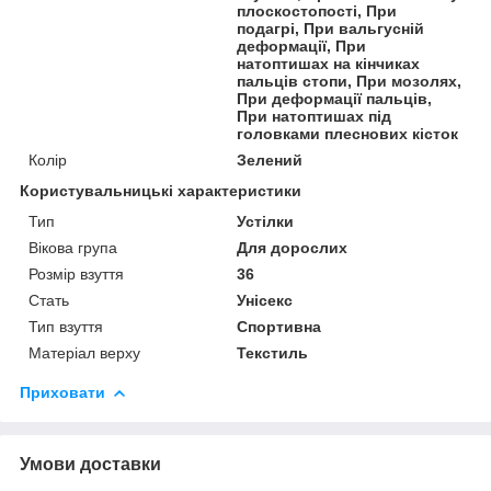
плоскостопості, При
подагрі, При вальгусній
деформації, При
натоптишах на кінчиках
пальців стопи, При мозолях,
При деформації пальців,
При натоптишах під
головками плеснових кісток
Колір
Зелений
Користувальницькі характеристики
Тип
Устілки
Вікова група
Для дорослих
Розмір взуття
36
Стать
Унісекс
Тип взуття
Спортивна
Матеріал верху
Текстиль
Приховати
Умови доставки