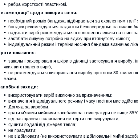
ребра жорсткості пластикові.
Рекомендації щодо використання:
необхідний розмір бандажа підбирається за охопленням талії 
бандаж рекомендується надягати безпосередньо на нижню бі
надягати виріб рекомендується в положенні лежачи на спині на 
застібати липучку потрібно на вдиху при втягнутому животі;
індивідуальний режим і терміни носіння бандажа визначає ліка
Протипоказання:
запальні захворювання шкіри в ділянці застосування виробу, і
яких виготовлено виріб;
не рекомендується використання виробу протягом 30 хвилин пі
мазей.
апобіжні заходи:
використовувати виріб виключно за призначенням;
визначення індивідуального режиму і часу носіння має здійсн
Догляд за виробом:
прати м'якими мийними засобами за температури не вище 35º
під час прання і полоскання не терти і не викручувати;
сушити подалі від джерел тепла;
не прасувати;
не відбілювати (не використовувати відбілювальні мийні засоби