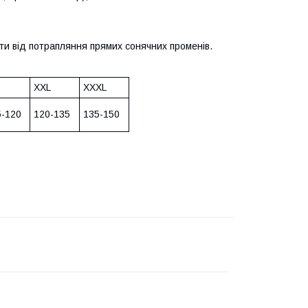
гти від потрапляння прямих сонячних променів.
XXL
XXXL
5-120
120-135
135-150