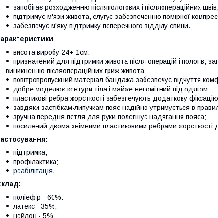
запобігає розходженню післяпологових і післяопераційних швів
підтримує м'язи живота, слугує забезпеченню помірної компре
забезпечує м'яку підтримку поперечного відділу спини.
Характеристики:
висота виробу 24+-1см;
призначений для підтримки живота після операцій і пологів, за
виникненню післяопераційних гриж живота;
повітропропускний матеріал бандажа забезпечує відчуття комф
добре моделює контури тіла і майже непомітний під одягом;
пластикові ребра жорсткості забезпечують додаткову фіксацію
завдяки застібкам-липучкам пояс надійно утримується в прави
зручна передня петля для руки полегшує надягання пояса;
посилений двома знімними пластиковими ребрами жорсткості д
Застосування:
підтримка;
профілактика;
реабілітація
.
Склад:
поліефір - 60%;
латекс - 35%;
нейлон - 5%;