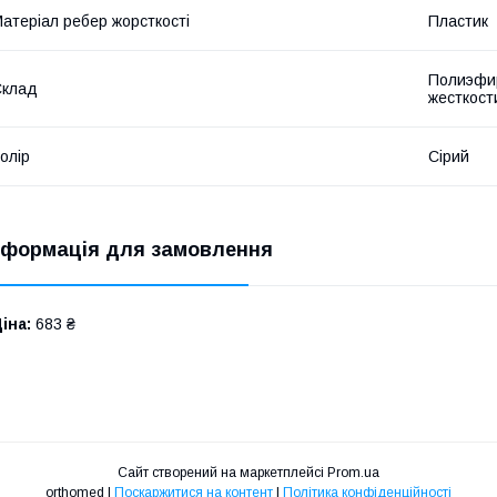
атеріал ребер жорсткості
Пластик
Полиэфир
Склад
жесткост
олір
Сірий
нформація для замовлення
іна:
683 ₴
Сайт створений на маркетплейсі
Prom.ua
orthomed |
Поскаржитися на контент
|
Політика конфіденційності