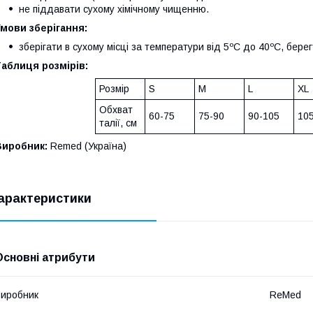
не піддавати сухому хімічному чищенню.
мови зберігання:
зберігати в сухому місці за температури від 5ºС до 40ºС, бере
аблиця розмірів:
Розмір
S
M
L
XL
Обхват
60-75
75-90
90-105
10
талії, см
Виробник:
Remed (Україна)
арактеристики
Основні атрибути
иробник
ReMed