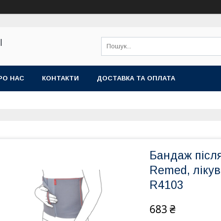
|
РО НАС
КОНТАКТИ
ДОСТАВКА ТА ОПЛАТА
Бандаж післ
Remed, ліку
R4103
683 ₴