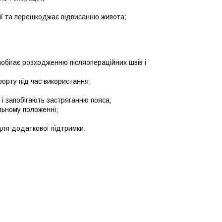
;
сії та перешкоджає відвисанню живота;
побігає розходженню післяопераційних швів і
орту під час використання;
 і запобігають застряганню пояса;
льному положенні;
ля додаткової підтримки.