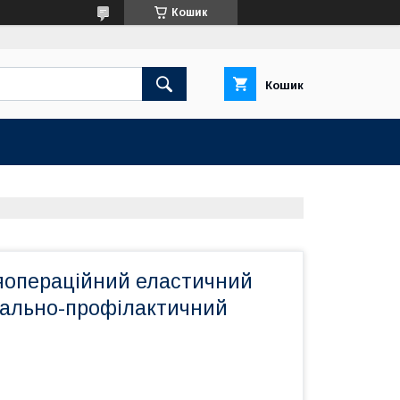
Кошик
Кошик
яопераційний еластичний
вально-профілактичний