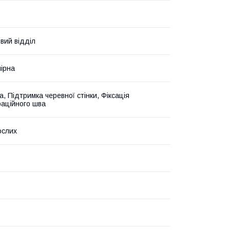
вий відділ
мірна
, Підтримка черевної стінки, Фіксація
раційного шва
ослих