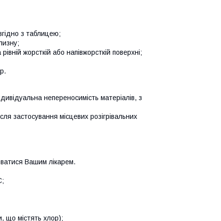
згідно з таблицею;
лизну;
рівній жорсткій або напівжорсткій поверхні;
р.
ндивідуальна непереносимість матеріалів, з
сля застосування місцевих розігрівальних
юватися Вашим лікарем.
С;
, що містять хлор);