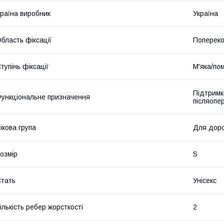
раїна виробник
Україна
бласть фіксації
Попереко
тупінь фіксації
М'яка/по
Підтримка
ункціональне призначення
післяопе
ікова група
Для дор
озмір
S
тать
Унісекс
ількість ребер жорсткості
2