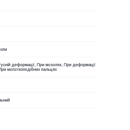
e
топи
гусній деформації, При мозолях, При деформації
 При молоткоподібних пальцях
льний