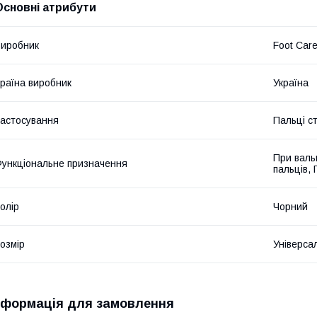
Основні атрибути
иробник
Foot Car
раїна виробник
Україна
астосування
Пальці с
При валь
ункціональне призначення
пальців,
олір
Чорний
озмір
Універса
нформація для замовлення