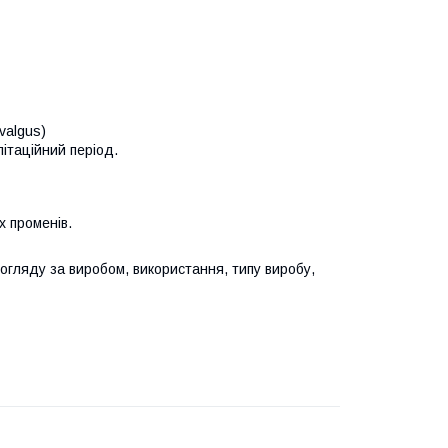
valgus)
літаційний період.
х променів.
догляду за виробом, використання, типу виробу,