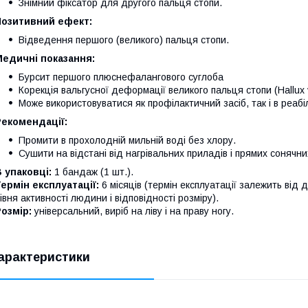
Знімний фіксатор для другого пальця стопи.
Позитивний ефект:
Відведення першого (великого) пальця стопи.
Медичні показання:
Бурсит першого плюснефалангового суглоба
Корекція вальгусної деформації великого пальця стопи (Hallux 
Може використовуватися як профілактичний засіб, так і в реабі
Рекомендації:
Промити в прохолодній мильній воді без хлору.
Сушити на відстані від нагрівальних приладів і прямих сонячни
 упаковці:
1 бандаж (1 шт.).
ермін експлуатації:
6 місяців (термін експлуатації залежить від 
івня активності людини і відповідності розміру).
озмір:
універсальний, виріб на ліву і на праву ногу.
арактеристики