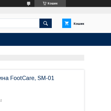
Кошик
Кошик
ина FootCare, SM-01
01