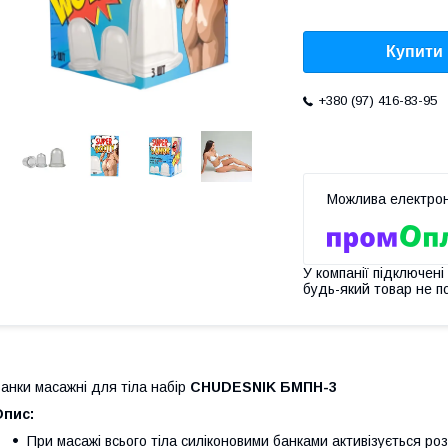
Купити
+380 (97) 416-83-95
У компанії підключені
будь-який товар не п
анки масажні для тіла набір
CHUDESNIK БМПН-3
Опис:
При масажі всього тіла силіконовими банками активізується р