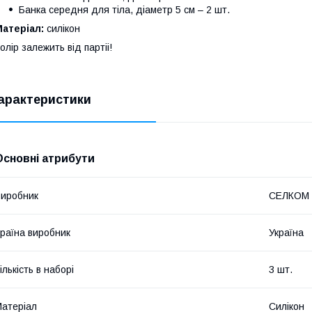
Банка середня для тіла, діаметр 5 см – 2 шт.
атеріал:
силікон
олір залежить від партіі!
арактеристики
Основні атрибути
иробник
СЕЛКОМ
раїна виробник
Україна
ількість в наборі
3 шт.
атеріал
Силікон