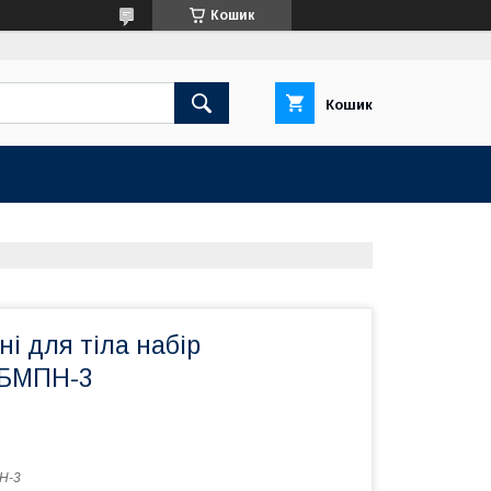
Кошик
Кошик
і для тіла набір
БМПН-3
Н-3