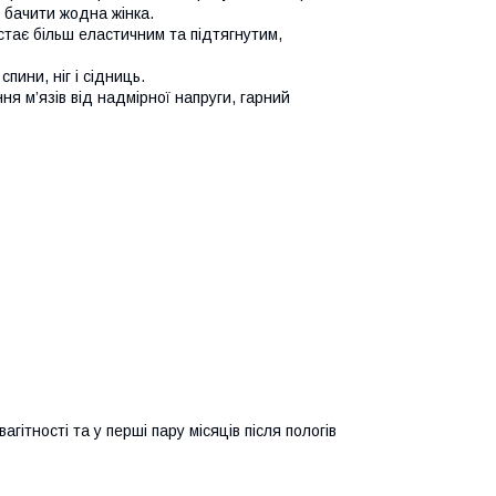
є бачити жодна жінка.
стає більш еластичним та підтягнутим,
пини, ніг і сідниць.
ня м’язів від надмірної напруги, гарний
гітності та у перші пару місяців після пологів