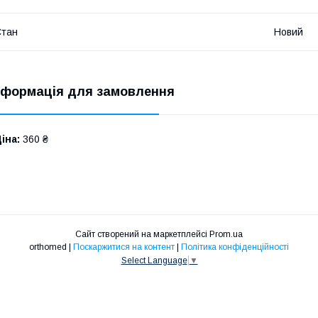
Стан
Новий
нформація для замовлення
іна:
360 ₴
Сайт створений на маркетплейсі
Prom.ua
orthomed |
Поскаржитися на контент
|
Політика конфіденційності
Select Language
▼