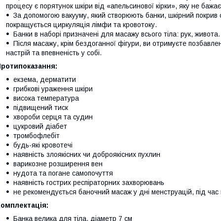
процесу є порятунок шкіри від «апельсинової кірки», яку не бажа
За допомогою вакууму, який створюють банки, шкірний покрив 
покращується циркуляція лімфи та кровотоку.
Банки в наборі призначені для масажу всього тіла: рук, живота. с
Після масажу, крім бездоганної фігури, ви отримуєте позбавлен
настрій та впевненість у собі.
Протипоказання:
екзема, дерматити
грибкові ураження шкіри
висока температура
підвищений тиск
хвороби серця та судин
цукровий діабет
тромбофлебіт
будь-які кровотечі
наявність злоякісних чи доброякісних пухлин
варикозне розширення вен
нудота та погане самопочуття
наявність гострих респіраторних захворювань
не рекомендується баночний масаж у дні менструацій, під час ва
Комплектація:
Банка велика для тіла, діаметр 7 см