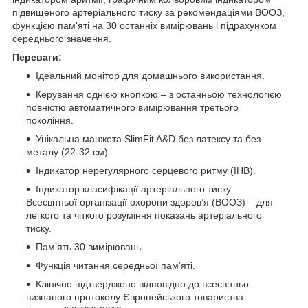
підвищеного артеріального тиску за рекомендаціями ВООЗ,
функцією пам'яті на 30 останніх вимірювань і підрахунком
середнього значення.
Переваги:
Ідеальний монітор для домашнього використання.
Керування однією кнопкою – з останньою технологією
повністю автоматичного вимірювання третього
покоління.
Унікальна манжета SlimFit A&D без латексу та без
металу (22-32 см).
Індикатор нерегулярного серцевого ритму (IHB).
Індикатор класифікації артеріального тиску
Всесвітньої організації охорони здоров’я (ВООЗ) – для
легкого та чіткого розуміння показань артеріального
тиску.
Пам’ять 30 вимірювань.
Функція читання середньої пам'яті.
Клінічно підтверджено відповідно до всесвітньо
визнаного протоколу Європейського товариства