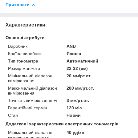
Приховати
Характеристики
Основні атрибути
Виробник
AND
Країна виробник
Японія
Тип тонометра
Автоматичний
Розмір манжети
22-32 (см)
Мінімальний діапазон
20 мм/рт.ст.
вимірювання
Максимальний діапазон
280 мм/рт.ст.
вимірювання
Точність вимірювання +/-
3 мм/рт.ст.
Гарантійний термін
120 міс
Стан
Новий
Додаткові характеристики електронних тонометрів
Мінімальний діапазон
40 уд/хв
вимірювання пульсу