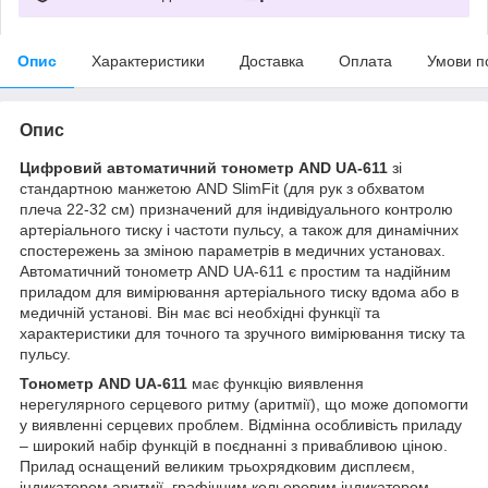
Опис
Характеристики
Доставка
Оплата
Умови п
Опис
Цифровий автоматичний тонометр AND UA-611
зі
стандартною манжетою AND SlimFit (для рук з обхватом
плеча 22-32 см) призначений для індивідуального контролю
артеріального тиску і частоти пульсу, а також для динамічних
спостережень за зміною параметрів в медичних установах.
Автоматичний тонометр AND UA-611 є простим та надійним
приладом для вимірювання артеріального тиску вдома або в
медичній установі. Він має всі необхідні функції та
характеристики для точного та зручного вимірювання тиску та
пульсу.
Тонометр AND UA-611
має функцію виявлення
нерегулярного серцевого ритму (аритмії), що може допомогти
у виявленні серцевих проблем. Відмінна особливість приладу
– широкий набір функцій в поєднанні з привабливою ціною.
Прилад оснащений великим трьохрядковим дисплеєм,
індикатором аритмії, графічним кольоровим індикатором