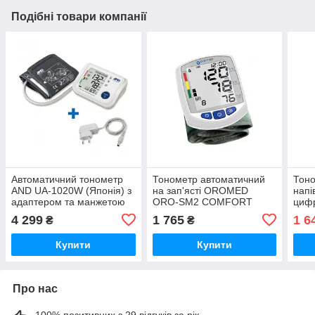
Подібні товари компанії
Автоматичний тонометр
Тонометр автоматичний
Тон
AND UA-1020W (Японія) з
на зап'ясті OROMED
напі
адаптером та манжетою
ORO-SM2 COMFORT
циф
22-42 см
4 299
1 765
1 6
₴
₴
Купити
Купити
Про нас
100% позитивних з 29 відгуків за рік