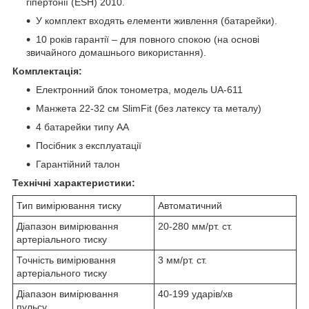
гіпертонії (ESH) 2010.
У комплект входять елементи живлення (батарейки).
10 років гарантії – для повного спокою (на основі
звичайного домашнього використання).
Комплектація:
Електронний блок тонометра, модель UA-611
Манжета 22-32 см SlimFit (без латексу та металу)
4 батарейки типу АА
Посібник з експлуатації
Гарантійний талон
Технічні характеристики:
Тип вимірювання тиску
Автоматичний
Діапазон вимірювання
20-280 мм/рт. ст.
артеріального тиску
Точність вимірювання
3 мм/рт. ст.
артеріального тиску
Діапазон вимірювання
40-199 ударів/хв
пульсу