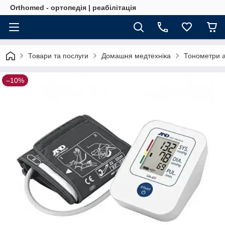
Orthomed - ортопедія | реабілітація
Товари та послуги
Домашня медтехніка
Тонометри а
–10%