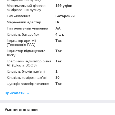
Максимальний діапазон
199 уд/хв
вимірювання пульсу
Тип живлення
Батарейки
Мережевий адаптер
Ні
Тип елементів живлення
AA
Кількість батарейок
4 шт.
Індикатор аритмії
Так
(Технологія PAD)
Індикатор підвищеного
Так
тиску
Графічний індикатор рівня
Так
АТ (Шкала ВООЗ)
Кількість блоків пам'яті
1
Кількість комірок пам'яті
30
Функція автовідключення
Так
Приховати
Умови доставки