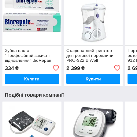
Зубна паста
Стаціонарний іригатор
Порт
"Професійний захист і
для ротової порожнини
рото
відновлення" BioRepair
PRO-922 B.Well
912 
Plus 75 мл
334
2 399
2 6
₴
₴
Купити
Купити
Подібні товари компанії