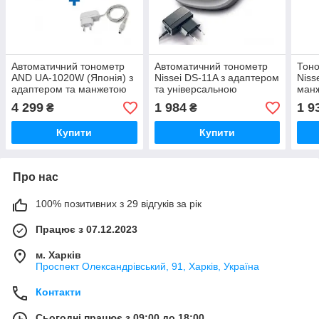
Автоматичний тонометр
Автоматичний тонометр
Тоно
AND UA-1020W (Японія) з
Nissei DS-11A з адаптером
Niss
адаптером та манжетою
та універсальною
манж
22-42 см
манжетою 22-42 см
мер
4 299
1 984
1 9
₴
₴
(Японія)
Купити
Купити
Про нас
100% позитивних з 29 відгуків за рік
Працює з 07.12.2023
м. Харків
Проспект Олександрівський, 91, Харків, Україна
Контакти
Сьогодні працює з 09:00 до 18:00