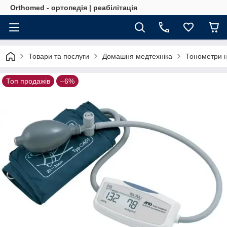
Orthomed - ортопедія | реабілітація
Товари та послуги
Домашня медтехніка
Тонометри н
Топ продажів
–6%