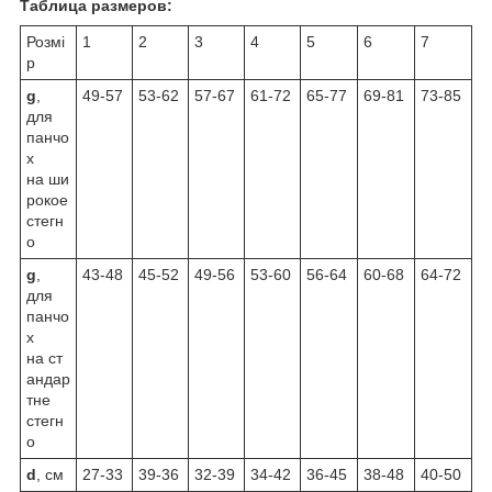
Таблица размеров:
Розмі
1
2
3
4
5
6
7
р
g
,
49-57
53-62
57-67
61-72
65-77
69-81
73-85
для
панчо
х
на ши
рокое
стегн
о
g
,
43-48
45-52
49-56
53-60
56-64
60-68
64-72
для
панчо
х
на ст
андар
тне
стегн
о
d
, см
27-33
39-36
32-39
34-42
36-45
38-48
40-50