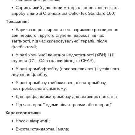
Сприятливий для шкіри матеріал, перевірена якість
виробу згідно зі Стандартом Oeko-Tex Standard 100;
Показання:
Варикозне розширення вен: варикозне розширення
вен першого і другого ступеня, варикоз під час
вагітності, під час склерозувальної терапії, після
флебектомії;
У разі хронічної венозної недостатності (ХВН) I і II
ступеня (C1 - C4 за класифікацією CEAP);
У разі тромбофлебіту (поверхневих вен) і успішного
лікування флебіту;
У разі тромбозу глибоких вен, після тромбозу,
посттромбозного симптому;
Для профілактики тромбозу для активних пацієнтів;
Під час терапії едеми після травми або операції.
Характеристики:
Носок: відкритий;
Висота: стандартна і мала;