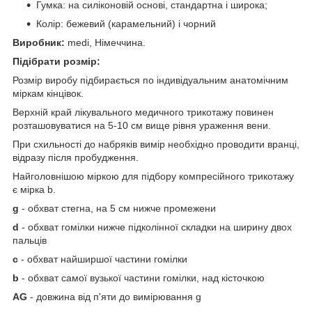
Гумка: на силіконовій основі, стандартна і широка;
Колір: бежевий (карамельний) і чорний
Виробник:
medi, Німеччина.
Підібрати розмір:
Розмір виробу підбирається по індивідуальним анатомічним
міркам кінцівок.
Верхній край лікувального медичного трикотажу повинен
розташовуватися на 5-10 см вище рівня ураження вени.
При схильності до набряків вимір необхідно проводити вранці,
відразу після пробудження.
Найголовнішою міркою для підбору компресійного трикотажу
є мірка b.
g
- обхват стегна, на 5 см нижче промежени
d
- обхват гомілки нижче підколінної складки на ширину двох
пальців
с
- обхват найширшої частини гомілки
b
- обхват самої вузької частини гомілки, над кісточкою
AG
- довжина від п'яти до вимірювання g