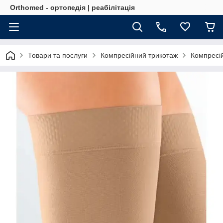
Orthomed - ортопедія | реабілітація
Товари та послуги
Компресійний трикотаж
Компресій