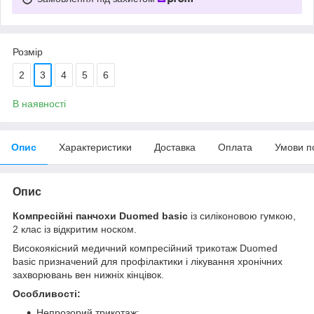
Розмір
2
3
4
5
6
В наявності
Опис
Характеристики
Доставка
Оплата
Умови п
Опис
Компресійні панчохи Duomed basic
із силіконовою гумкою,
2 клас із відкритим носком.
Високоякісний медичний компресійний трикотаж Duomed
basic призначений для профілактики і лікування хронічних
захворювань вен нижніх кінцівок.
Особливості:
Непрозорий трикотаж;