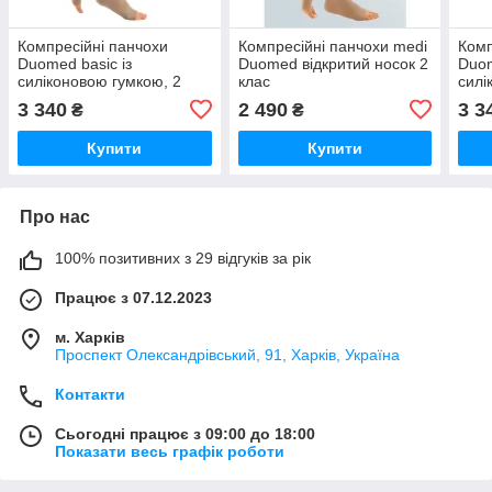
Компресійні панчохи
Компресійні панчохи medi
Комп
Duomed basic із
Duomed відкритий носок 2
Duom
силіконовою гумкою, 2
клас
силі
клас із відкритим носком,
клас
3 340
2 490
3 3
₴
₴
широке стегно
стан
Купити
Купити
Про нас
100% позитивних з 29 відгуків за рік
Працює з 07.12.2023
м. Харків
Проспект Олександрівський, 91, Харків, Україна
Контакти
Сьогодні працює з 09:00 до 18:00
Показати весь графік роботи