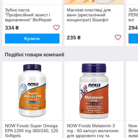
Зубна паста
Магнієві пластівці для
Зубн
"Професійний захист і
ванн (кристалічний
PERI
відновлення" BioRepair
концентрат) Бішофіт
мл
Plus 75 мл
Полтавський 500 г
334
294
₴
235
₴
Купити
Подібні товари компанії
NOW Foods Super Omega
NOW Foods Melatonin 3
Now 
EPA 1200 mg 360/240, 120
mg - 60 капсул мелатонін
Віта
Softgels
для здорового сну та
жува