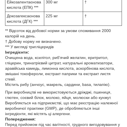
Ейкозапентаєнова
300 мг
†
кислота (ЕПК) ***
Докозагексаєнова
225 мг
†
кислота (ДГК) ***
** Відсоток від добової норми за умови споживання 2000
калорій на день.
† Добову норму не визначено.
*** У вигляді тригліцеридів
Інгредієнти:
Очищена вода, ксилітол, риб'ячий желатин, еритритол,
гліцерин, тринатрієвий цитрат, натуральні ароматизатори,
аравійська камедь, лимонна кислота, аскорбінова кислота,
змішані токофероли, екстракт паприки та екстракт листя
стевії.
Містить рибу (анчоус, макрель, сардини, basa, тилапію).
При виробництві не використовуються дріжджі, пшениця,
глютен, соєвий білок, молоко, яйця, молюски або кунжут.
Виробляється на підприємстві, що має реєстрацію належної
виробничої практики (GMP), де обробляються інші
інгредієнти, які містять ці алергени.
Попередження:
Перед прийомом під час вагітності, грудного вигодовування у