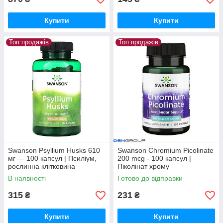
Купити
Купити
Топ продажів
Топ продажів
Swanson Psyllium Husks 610
Swanson Chromium Picolinate
мг — 100 капсул | Псиліум,
200 mcg - 100 капсул |
рослинна клітковина
Піколінат хрому
В наявності
Готово до відправки
315
231
₴
₴
Купити
Купити