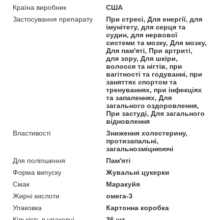
Країна виробник
США
Застосування препарату
При стресі, Для енергії, для
імунітету, для серця та
судин, для нервової
системи та мозку, Для мозку,
Для пам'яті, При артриті,
для зору, Для шкіри,
волосся та нігтів, при
вагітності та годуванні, при
заняттях спортом та
тренуваннях, при інфекціях
та запаленнях, Для
загального оздоровлення,
При застуді, Для загального
відновлення
Властивості
Зниження холестерину,
протизапальні,
загальнозміцнюючі
Для поліпшення
Пам'яті
Форма випуску
Жувальні цукерки
Смак
Маракуйя
Жирні кислоти
омега-3
Упаковка
Картонна коробка
Кількість в упаковці
36 шт.