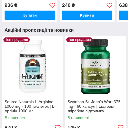
Висококонцентрована
відновлення
смак
936
240
638
₴
₴
Омега-3 для серця, мозку
та судин
Купити
Купити
Акційні пропозиції та новинки
Топ продажів
Топ продажів
Source Naturals L-Arginine
Swanson St. John's Wort 375
1000 mg - 100 таблеток | L-
mg - 60 капсул | Екстракт
Аргінін 1000 мг
звіробою підтримка
емоційного балансу та
В наявності
В наявності
доброго самопочуття
870
145
₴
₴