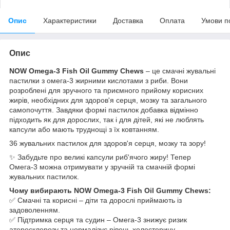
Опис
Характеристики
Доставка
Оплата
Умови п
Опис
NOW Omega-3 Fish Oil Gummy Chews
– це смачні жувальні
пастилки з омега-3 жирними кислотами з риби. Вони
розроблені для зручного та приємного прийому корисних
жирів, необхідних для здоров'я серця, мозку та загального
самопочуття. Завдяки формі пастилок добавка відмінно
підходить як для дорослих, так і для дітей, які не люблять
капсули або мають труднощі з їх ковтанням.
36 жувальних пастилок для здоров'я серця, мозку та зору!
✨ Забудьте про великі капсули риб'ячого жиру! Тепер
Омега-3 можна отримувати у зручній та смачній формі
жувальних пастилок.
Чому вибирають NOW Omega-3 Fish Oil Gummy Chews:
✅ Смачні та корисні – діти та дорослі приймають із
задоволенням.
✅ Підтримка серця та судин – Омега-3 знижує ризик
атеросклерозу та нормалізує рівень холестерину.