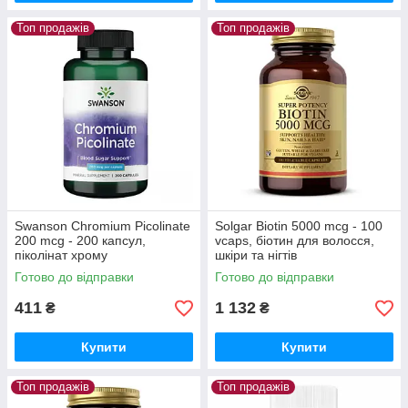
Топ продажів
Топ продажів
Swanson Chromium Picolinate
Solgar Biotin 5000 mcg - 100
200 mcg - 200 капсул,
vcaps, біотин для волосся,
піколінат хрому
шкіри та нігтів
Готово до відправки
Готово до відправки
411
1 132
₴
₴
Купити
Купити
Топ продажів
Топ продажів