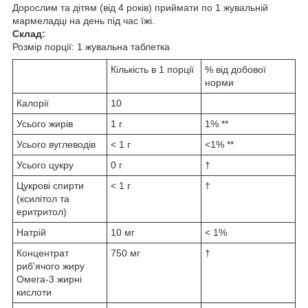
Дорослим та дітям (від 4 років) приймати по 1 жувальній
мармеладці на день під час їжі.
Склад:
Розмір порції: 1 жувальна таблетка
Кількість в 1 порції
% від добової
норми
Калорії
10
Усього жирів
1 г
1% **
Усього вуглеводів
< 1 г
<1% **
Усього цукру
0 г
†
Цукрові спирти
< 1 г
†
(ксилітол та
еритритол)
Натрій
10 мг
< 1%
Концентрат
750 мг
†
риб'ячого жиру
Омега-3 жирні
кислоти