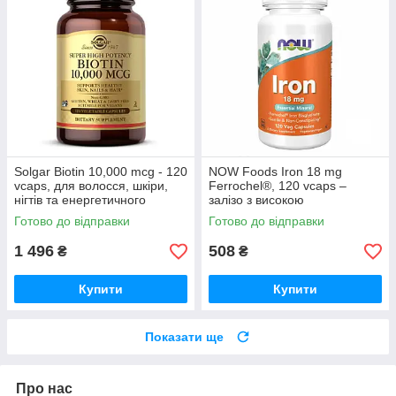
Solgar Biotin 10,000 mcg - 120
NOW Foods Iron 18 mg
vcaps, для волосся, шкіри,
Ferrochel®, 120 vcaps –
нігтів та енергетичного
залізо з високою
обміну
біодоступністю
Готово до відправки
Готово до відправки
1 496
508
₴
₴
Купити
Купити
Показати ще
Про нас