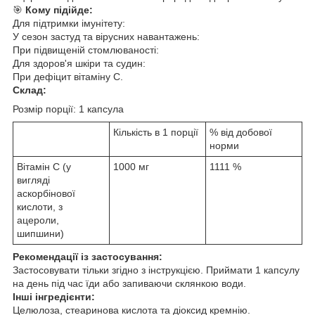
🎯
Кому підійде:
Для підтримки імунітету:
У сезон застуд та вірусних навантажень:
При підвищеній стомлюваності:
Для здоров'я шкіри та судин:
При дефіцит вітаміну C.
Склад:
Розмір порції: 1 капсула
Кількість в 1 порції
% від добової
норми
Вітамін C (у
1000 мг
1111 %
вигляді
аскорбінової
кислоти, з
ацероли,
шипшини)
Рекомендації із застосування:
Застосовувати тільки згідно з інструкцією. Приймати 1 капсулу
на день під час їди або запиваючи склянкою води.
Інші інгредієнти:
Целюлоза, стеаринова кислота та діоксид кремнію.