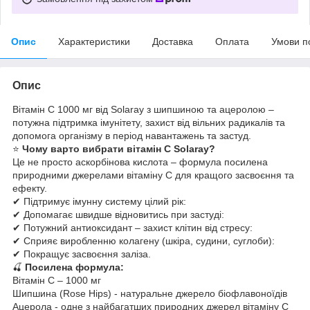
Опис
Характеристики
Доставка
Оплата
Умови п
Опис
Вітамін C 1000 мг від Solaray з шипшиною та ацеролою –
потужна підтримка імунітету, захист від вільних радикалів та
допомога організму в період навантажень та застуд.
⭐
Чому варто вибрати вітамін C Solaray?
Це не просто аскорбінова кислота – формула посилена
природними джерелами вітаміну C для кращого засвоєння та
ефекту.
✔ Підтримує імунну систему цілий рік:
✔ Допомагає швидше відновитись при застуді:
✔ Потужний антиоксидант – захист клітин від стресу:
✔ Сприяє виробленню колагену (шкіра, судини, суглоби):
✔ Покращує засвоєння заліза.
🍒
Посилена формула:
Вітамін C – 1000 мг
Шипшина (Rose Hips) - натуральне джерело біофлавоноїдів
Ацерола - одне з найбагатших природних джерел вітаміну C