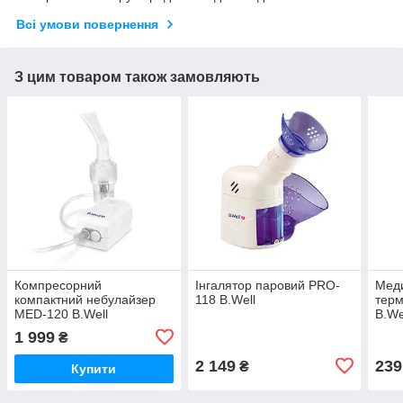
Всі умови повернення
З цим товаром також замовляють
Компресорний
Інгалятор паровий PRO-
Мед
компактний небулайзер
118 B.Well
терм
MED-120 B.Well
B.We
1 999
₴
2 149
239
₴
Купити