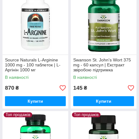
Source Naturals L-Arginine
Swanson St. John's Wort 375
1000 mg - 100 таблеток | L-
mg - 60 капсул | Екстракт
Аргінін 1000 мг
звіробою підтримка
емоційного балансу та
В наявності
В наявності
доброго самопочуття
870
145
₴
₴
Купити
Купити
Топ продажів
Топ продажів