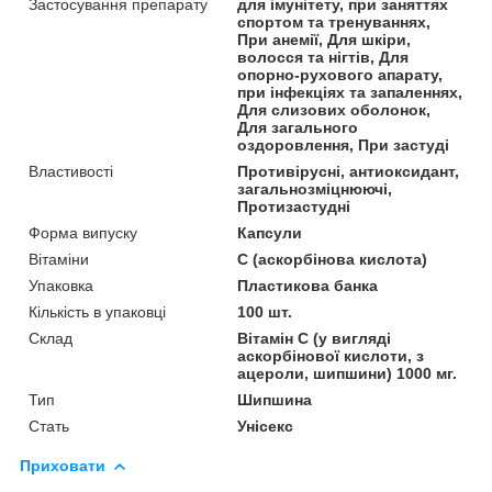
Застосування препарату
для імунітету, при заняттях
спортом та тренуваннях,
При анемії, Для шкіри,
волосся та нігтів, Для
опорно-рухового апарату,
при інфекціях та запаленнях,
Для слизових оболонок,
Для загального
оздоровлення, При застуді
Властивості
Противірусні, антиоксидант,
загальнозміцнюючі,
Протизастудні
Форма випуску
Капсули
Вітаміни
С (аскорбінова кислота)
Упаковка
Пластикова банка
Кількість в упаковці
100 шт.
Склад
Вітамін C (у вигляді
аскорбінової кислоти, з
ацероли, шипшини) 1000 мг.
Тип
Шипшина
Стать
Унісекс
Приховати