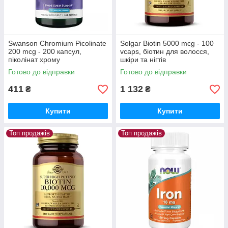
Swanson Chromium Picolinate
Solgar Biotin 5000 mcg - 100
200 mcg - 200 капсул,
vcaps, біотин для волосся,
піколінат хрому
шкіри та нігтів
Готово до відправки
Готово до відправки
411
1 132
₴
₴
Купити
Купити
Топ продажів
Топ продажів