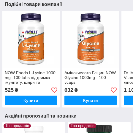
Подібні товари компанії
NOW Foods L-Lysine 1000
Амінокислота Гліцин NOW
Dr. 
mg -100 tabs підтримка
Glycine 1000mg - 100
Vita
імунітету, шкіри та
vcaps
ліпо
відновлення організму
для 
525
632
1 1
₴
₴
засв
анти
Купити
Купити
Акційні пропозиції та новинки
Топ продажів
Топ продажів