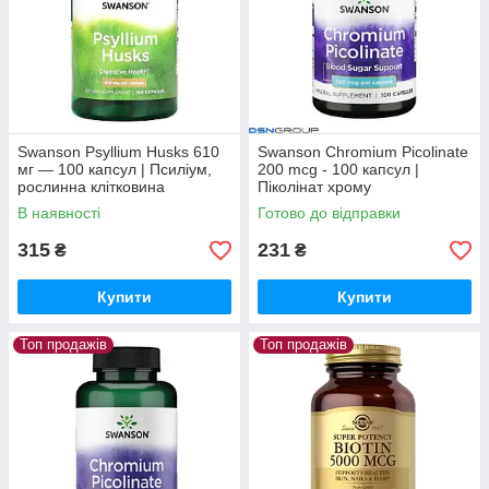
Swanson Psyllium Husks 610
Swanson Chromium Picolinate
мг — 100 капсул | Псиліум,
200 mcg - 100 капсул |
рослинна клітковина
Піколінат хрому
В наявності
Готово до відправки
315
231
₴
₴
Купити
Купити
Топ продажів
Топ продажів