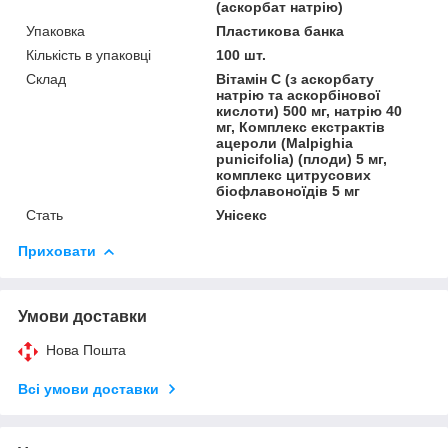
(аскорбат натрію)
Упаковка
Пластикова банка
Кількість в упаковці
100 шт.
Склад
Вітамін C (з аскорбату
натрію та аскорбінової
кислоти) 500 мг, натрію 40
мг, Комплекс екстрактів
ацероли (Malpighia
punicifolia) (плоди) 5 мг,
комплекс цитрусових
біофлавоноїдів 5 мг
Стать
Унісекс
Приховати
Умови доставки
Нова Пошта
Всі умови доставки