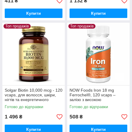
411
1 132
₴
₴
Купити
Купити
Топ продажів
Топ продажів
Solgar Biotin 10,000 mcg - 120
NOW Foods Iron 18 mg
vcaps, для волосся, шкіри,
Ferrochel®, 120 vcaps –
нігтів та енергетичного
залізо з високою
обміну
біодоступністю
Готово до відправки
Готово до відправки
1 496
508
₴
₴
Купити
Купити