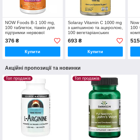
NOW Foods B-1 100 mg,
Solaray Vitamin C 1000 mg
Now 
100 таблеток, тіамін для
з шипшиною та ацеролою,
100 
підтримки нервової
100 вегетаріанських
комп
системи та енергетичного
капсул - імунітет,
енер
376
693
515
₴
₴
обміну
антиоксидант, вітамін С
тону
Купити
Купити
Акційні пропозиції та новинки
Топ продажів
Топ продажів