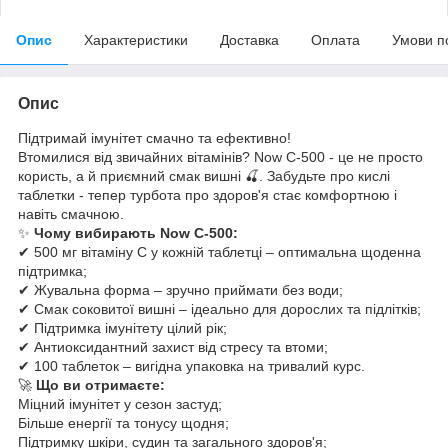
Опис
Характеристики
Доставка
Оплата
Умови п
Опис
Підтримай імунітет смачно та ефективно!
Втомилися від звичайних вітамінів? Now C-500 - це не просто
користь, а й приємний смак вишні 🍒. Забудьте про кислі
таблетки - тепер турбота про здоров'я стає комфортною і
навіть смачною.
✨
Чому вибирають Now C-500:
✔ 500 мг вітаміну C у кожній таблетці – оптимальна щоденна
підтримка;
✔ Жувальна форма – зручно приймати без води;
✔ Смак соковитої вишні – ідеально для дорослих та підлітків;
✔ Підтримка імунітету цілий рік;
✔ Антиоксидантний захист від стресу та втоми;
✔ 100 таблеток – вигідна упаковка на тривалий курс.
🚀
Що ви отримаєте:
Міцний імунітет у сезон застуд;
Більше енергії та тонусу щодня;
Підтримку шкіри, судин та загального здоров'я;