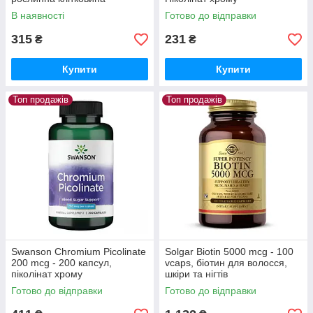
В наявності
Готово до відправки
315
231
₴
₴
Купити
Купити
Топ продажів
Топ продажів
Swanson Chromium Picolinate
Solgar Biotin 5000 mcg - 100
200 mcg - 200 капсул,
vcaps, біотин для волосся,
піколінат хрому
шкіри та нігтів
Готово до відправки
Готово до відправки