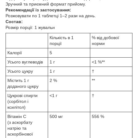
Зручний та приємний формат прийому.
Рекомендації із застосування:
Розжовувати по 1 таблетці 1–2 рази на день.
Состав:
Розмір порції: 1 жувальн
Кількість в 1
% від добової
порції
норми
Калорії
5
Усього вуглеводів
1 г
<1 %**
Усього цукру
1 г
†
Містить 1 г
2 %
**
доданого цукру
Цукрові спирти
<1 г
†
(сорбітол і
ксилітол)
Вітамін C
500 мг
556 %
(з аскорбату
натрію та
аскорбінової