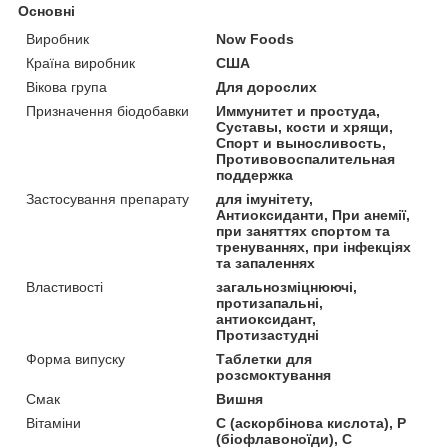
Основні
Виробник
Now Foods
Країна виробник
США
Вікова група
Для дорослих
Призначення біодобавки
Иммунитет и простуда,
Суставы, кости и хрящи,
Спорт и выносливость,
Противовоспалительная
поддержка
Застосування препарату
для імунітету,
Антиоксиданти, При анемії,
при заняттях спортом та
тренуваннях, при інфекціях
та запаленнях
Властивості
загальнозміцнюючі,
протизапальні,
антиоксидант,
Протизастудні
Форма випуску
Таблетки для
розсмоктування
Смак
Вишня
Вітаміни
С (аскорбінова кислота), Р
(біофлавоноїди), С