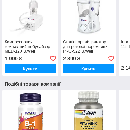
Компресорний
Стаціонарний іригатор
Інга
компактний небулайзер
для ротової порожнини
118 
MED-120 B.Well
PRO-922 B.Well
1 999
2 399
₴
₴
2 1
Купити
Купити
Подібні товари компанії