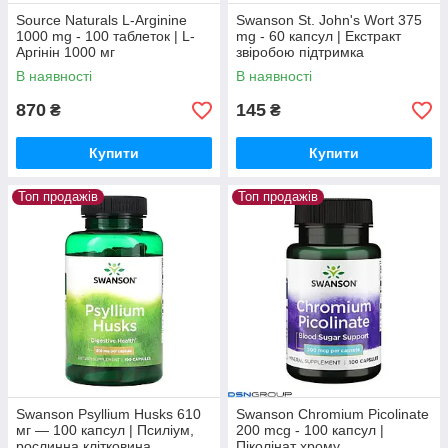
Source Naturals L-Arginine
Swanson St. John's Wort 375
1000 mg - 100 таблеток | L-
mg - 60 капсул | Екстракт
Аргінін 1000 мг
звіробою підтримка
емоційного балансу та
В наявності
В наявності
доброго самопочуття
870
145
₴
₴
Купити
Купити
Топ продажів
Топ продажів
Swanson Psyllium Husks 610
Swanson Chromium Picolinate
мг — 100 капсул | Псиліум,
200 mcg - 100 капсул |
рослинна клітковина
Піколінат хрому