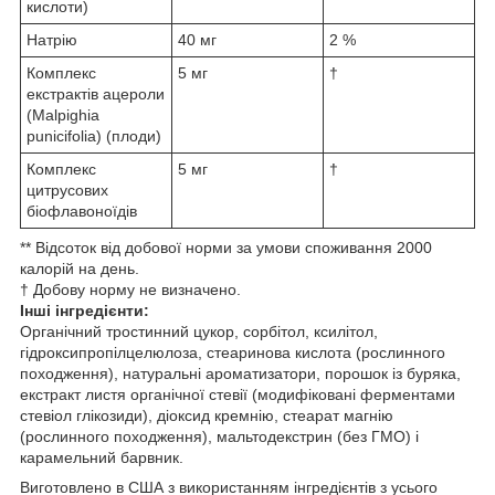
кислоти)
Натрію
40 мг
2 %
Комплекс
5 мг
†
екстрактів ацероли
(Malpighia
punicifolia) (плоди)
Комплекс
5 мг
†
цитрусових
біофлавоноїдів
** Відсоток від добової норми за умови споживання 2000
калорій на день.
† Добову норму не визначено.
Інші інгредієнти:
Органічний тростинний цукор, сорбітол, ксилітол,
гідроксипропілцелюлоза, стеаринова кислота (рослинного
походження), натуральні ароматизатори, порошок із буряка,
екстракт листя органічної стевії (модифіковані ферментами
стевіол глікозиди), діоксид кремнію, стеарат магнію
(рослинного походження), мальтодекстрин (без ГМО) і
карамельний барвник.
Виготовлено в США з використанням інгредієнтів з усього