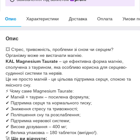
Опис
Характеристики
Доставка
Оплата
Умови п
Опис
💥 Стрес, тривожність, проблеми зі сном чи серцем?
Організму може не вистачати магнію.
KAL Magnesium Taurate
– це ефективна форма магнію,
сполучена з таурином, яка особливо корисна для серцево-
судинної системи та нервів.
Це не просто магній - це цільова підтримка серця, спокою та
якісного сну.
⚡ Чому саме Magnesium Taurate:
✔ Магній + таурин – посилена формула;
✔ Підтримка серця та нормального тиску;
✔ Зниження стресу та тривожності;
✔ Поліпшення сну та розслаблення;
✔ Підтримка нервової системи;
✔ Високе дозування – 400 мг;
✔ Велика упаковка – 180 таблеток (вигідно!).
🚀
Що ви відчуєте: