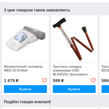
З цим товаром також замовляють
Автоматичний тонометр
Тростина складна
Трос
MED-53 B.Well
алюмінієва OSD-
B20
BL560201 бронзового
кольору
1 679
599
566
₴
₴
Купити
Купити
Подібні товари компанії