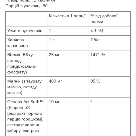
Порцій в упаковці: 90
Кількість в 1 порції
% від добової
норми
Усього вуглеводів
1 г
< 1 %†
Харчова
1 г
2 %†
клітковина
Вітамін B6 (у
25 мг
1471 %
вигляді
піридоксаль-5-
фосфату)
Магній (з таурату
400 мг
95 %
магнію, оксиду
магнію)
Основа ActiSorb™
10 мг
*
(Bioperine®
[екстракт чорного
перцю горошком],
екстракт кореня
імбиру, екстракт