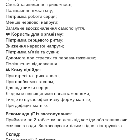
Спокій та зниження тривожності;
Поліпшення якості сну;
Підтримка роботи серця;
Менше нервової напруги;
Загальне вдосконалення самопочуття.
❤️
Користь для організму:
Підтримка серцевого ритму;
Зниження нервової напруги;
Підтримка м'язів та судин;
Допомога при стресах та перевантаженнях;
Поліпшення відновлення.
👥
Кому підійде:
При стресі та тривожності;
При проблемах зі сном;
Для підтримки серця;
Людям із підвищеними навантаженнями;
Тим, хто шукає ефективну форму магнію;
При дефіцит магнію.
Рекомендації із застосування:
Приймати по 2 таблетки на день під час їди або запиваючи
склянкою води. Застосовувати тільки згідно з інструкцією.
Склад:
Розмір порції: 2 таблетки