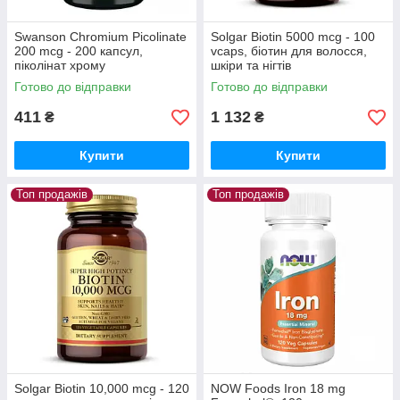
Swanson Chromium Picolinate
Solgar Biotin 5000 mcg - 100
200 mcg - 200 капсул,
vcaps, біотин для волосся,
піколінат хрому
шкіри та нігтів
Готово до відправки
Готово до відправки
411
1 132
₴
₴
Купити
Купити
Топ продажів
Топ продажів
Solgar Biotin 10,000 mcg - 120
NOW Foods Iron 18 mg