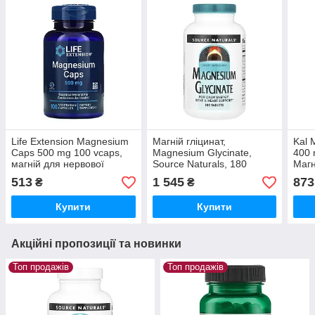
Life Extension Magnesium
Магній гліцинат,
Kal 
Caps 500 mg 100 vcaps,
Magnesium Glycinate,
400 
магній для нервової
Source Naturals, 180
Магн
системи, м'язів, серця
таблеток
B6 –
513
1 545
873
₴
₴
нерв
Купити
Купити
Акційні пропозиції та новинки
Топ продажів
Топ продажів