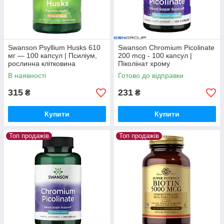
Swanson Psyllium Husks 610
Swanson Chromium Picolinate
мг — 100 капсул | Псиліум,
200 mcg - 100 капсул |
рослинна клітковина
Піколінат хрому
В наявності
Готово до відправки
315
231
₴
₴
Купити
Купити
Топ продажів
Топ продажів