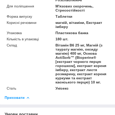
Для поліпшення
М'язових скорочень,
Стресостійкості
Форма випуску
Таблетки
Корисні речовини
магній, вітаміни, Екстракт
імбиру
Упаковка
Пластикова банка
Кількість в упаковці
180 шт.
Склад
Вітамін B6 25 мг, Магній (з
таурату магнію, оксиду
магнію) 400 мг, Основа
ActiSorb™ (Bioperine®
[екстракт чорного перцю
горошком], екстракт кореня
імбиру, екстракт листя
розмарину, екстракт кореня
куркуми та екстракт
каєнського перцю) 10 мг.
Стать
Унісекс
Приховати
Умови доставки