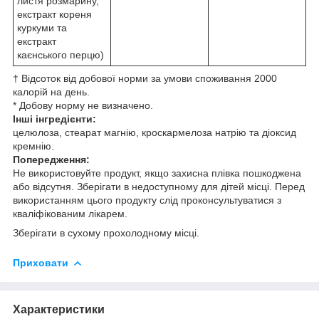
листя розмарину,
екстракт кореня
куркуми та
екстракт
каєнського перцю)
† Відсоток від добової норми за умови споживання 2000
калорій на день.
* Добову норму не визначено.
Інші інгредієнти:
целюлоза, стеарат магнію, кроскармелоза натрію та діоксид
кремнію.
Попередження:
Не використовуйте продукт, якщо захисна плівка пошкоджена
або відсутня. Зберігати в недоступному для дітей місці. Перед
використанням цього продукту слід проконсультуватися з
кваліфікованим лікарем.
Зберігати в сухому прохолодному місці.
Приховати
Характеристики