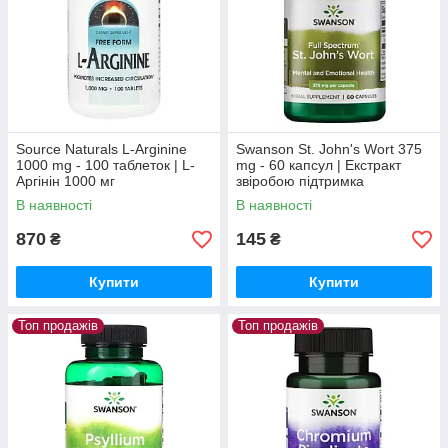
Source Naturals L-Arginine
Swanson St. John's Wort 375
1000 mg - 100 таблеток | L-
mg - 60 капсул | Екстракт
Аргінін 1000 мг
звіробою підтримка
емоційного балансу та
В наявності
В наявності
доброго самопочуття
870
145
₴
₴
Купити
Купити
Топ продажів
Топ продажів