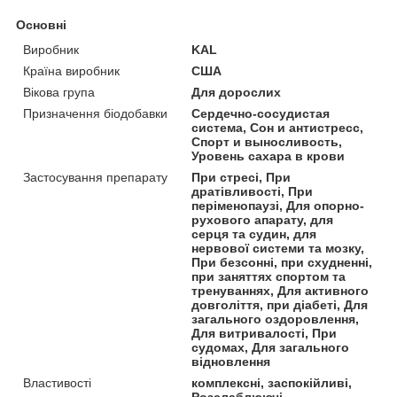
Основні
Виробник
KAL
Країна виробник
США
Вікова група
Для дорослих
Призначення біодобавки
Сердечно-сосудистая
система, Сон и антистресс,
Спорт и выносливость,
Уровень сахара в крови
Застосування препарату
При стресі, При
дратівливості, При
періменопаузі, Для опорно-
рухового апарату, для
серця та судин, для
нервової системи та мозку,
При безсонні, при схудненні,
при заняттях спортом та
тренуваннях, Для активного
довголіття, при діабеті, Для
загального оздоровлення,
Для витривалості, При
судомах, Для загального
відновлення
Властивості
комплексні, заспокійливі,
Розслаблюючі