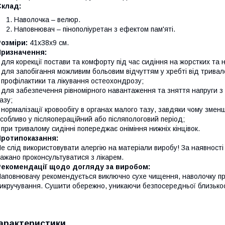
Склад:
Наволочка – велюр.
Наповнювач – пінополіуретан з ефектом пам'яті.
озміри:
41х38х9 см.
Призначення:
 для корекції постави та комфорту під час сидіння на жорстких та 
 для запобігання можливим больовим відчуттям у хребті від тривал
 профілактики та лікування остеохондрозу;
 для забезпечення рівномірного навантаження та зняття напруги з 
азу;
 нормалізації кровообігу в органах малого тазу, завдяки чому зме
собливо у післяопераційний або післяпологовий період;
 при тривалому сидінні попереджає оніміння нижніх кінцівок.
Протипоказання:
е слід використовувати алергію на матеріали виробу! За наявност
ажано проконсультуватися з лікарем.
Рекомендації щодо догляду за виробом:
аповнювачу рекомендується виключно сухе чищення, наволочку пра
икручування. Сушити обережно, уникаючи безпосередньої близькост
арактеристики