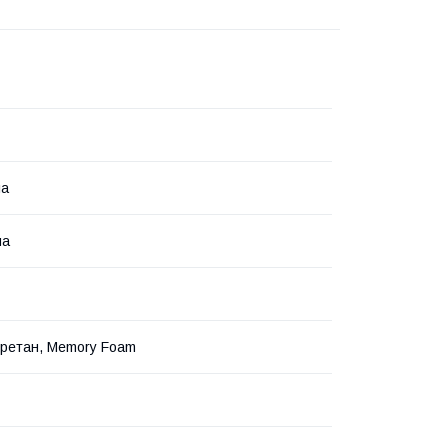
ла
на
уретан, Memory Foam