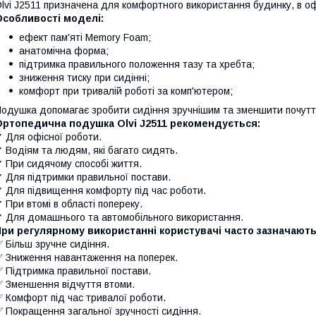
lvi J2511 призначена для комфортного використання будинку, в офі
Особливості моделі:
ефект пам'яті Memory Foam;
анатомічна форма;
підтримка правильного положення тазу та хребта;
зниження тиску при сидінні;
комфорт при тривалій роботі за комп'ютером;
одушка допомагає зробити сидіння зручнішим та зменшити почутт
Ортопедична подушка Olvi J2511 рекомендується:
 Для офісної роботи.
 Водіям та людям, які багато сидять.
 При сидячому способі життя.
 Для підтримки правильної постави.
 Для підвищення комфорту під час роботи.
 При втомі в області попереку.
 Для домашнього та автомобільного використання.
ри регулярному використанні користувачі часто зазначають
 Більш зручне сидіння.
 Зниження навантаження на поперек.
 Підтримка правильної постави.
 Зменшення відчуття втоми.
 Комфорт під час тривалої роботи.
 Покращення загальної зручності сидіння.