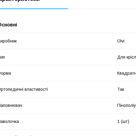
Основні
иробник
Olvi
ип
Для кріс
Форма
Квадрат
ртопедичні властивості
Так
Наповнювач
Пінополі
аволочка
1 (шт)