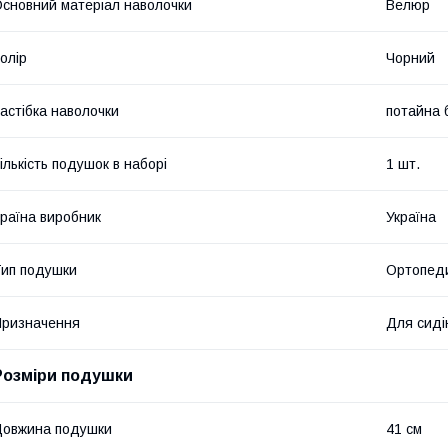
сновний матеріал наволочки
Велюр
олір
Чорний
астібка наволочки
потайна 
ількість подушок в наборі
1 шт.
раїна виробник
Україна
ип подушки
Ортопед
ризначення
Для сиді
Розміри подушки
овжина подушки
41 см