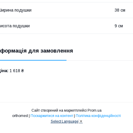
Ширина подушки
38 см
исота подушки
9 см
нформація для замовлення
іна:
1 618 ₴
Сайт створений на маркетплейсі
Prom.ua
orthomed |
Поскаржитися на контент
|
Політика конфіденційності
Select Language
▼