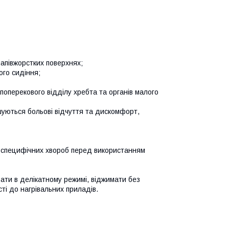
напівжорстких поверхнях;
ого сидіння;
поперекового відділу хребта та органів малого
ншуються больові відчуття та дискомфорт,
і специфічних хвороб перед використанням
ти в делікатному режимі, віджимати без
і до нагрівальних приладів.