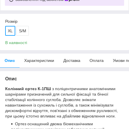
Розмір
XL
S/М
В наявності
Опис
Характеристики
Доставка
Оплата
Умови п
Опис
Колінний ортез К-1ПШ
з поліцентричними анатомічними
шарнірами призначений для сильної фіксації та бічної
стабілізації колінного суглоба. Дозволяє знімати
навантаження із сухожиль і суглобів, а також мінімізувати
дискомфортні відчуття, пов'язані з обмеженням рухливості,
при цьому істотно впливає на дбайливе відновлення ноги.
Ортез оснащений двома біомеханічними