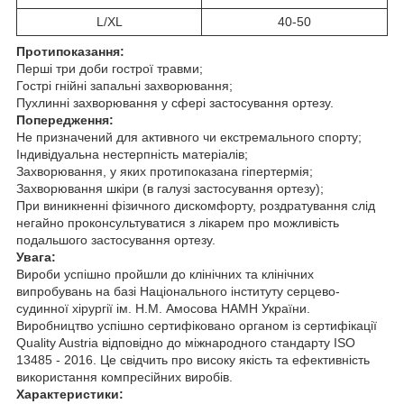
L/XL
40-50
Протипоказання:
Перші три доби гострої травми;
Гострі гнійні запальні захворювання;
Пухлинні захворювання у сфері застосування ортезу.
Попередження:
Не призначений для активного чи екстремального спорту;
Індивідуальна нестерпність матеріалів;
Захворювання, у яких протипоказана гіпертермія;
Захворювання шкіри (в галузі застосування ортезу);
При виникненні фізичного дискомфорту, роздратування слід
негайно проконсультуватися з лікарем про можливість
подальшого застосування ортезу.
Увага:
Вироби успішно пройшли до клінічних та клінічних
випробувань на базі Національного інституту серцево-
судинної хірургії ім. Н.М. Амосова НАМН України.
Виробництво успішно сертифіковано органом із сертифікації
Quality Austria відповідно до міжнародного стандарту ISO
13485 - 2016. Це свідчить про високу якість та ефективність
використання компресійних виробів.
Характеристики: