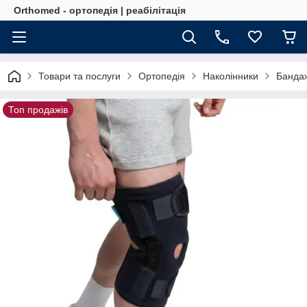
Orthomed - ортопедія | реабілітація
Товари та послуги
Ортопедія
Наколінники
Бандаж
Топ продажів