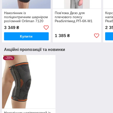
Наколінник із
Пов'язка Дезо для
Корс
поліцентричним шарніром
плечового поясу
напі
роз'ємний Orliman 7120
Реабілітімед РП-6К-М1
Реаб
COMFORT графітовий
COM
3 349
2 3
₴
висо
1 385
₴
Купити
Акційні пропозиції та новинки
–20%
Наколінник напівжорсткий із