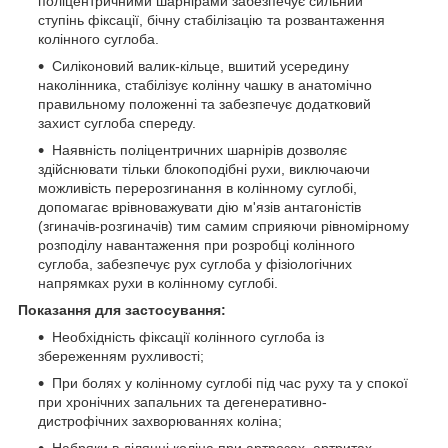
поліцентричними шарнірами забезпечує сильний
ступінь фіксації, бічну стабілізацію та розвантаження
колінного суглоба.
Силіконовий валик-кільце, вшитий усередину
наколінника, стабілізує колінну чашку в анатомічно
правильному положенні та забезпечує додатковий
захист суглоба спереду.
Наявність поліцентричних шарнірів дозволяє
здійснювати тільки блокоподібні рухи, виключаючи
можливість перерозгинання в колінному суглобі,
допомагає врівноважувати дію м'язів антагоністів
(згиначів-розгиначів) тим самим сприяючи рівномірному
розподілу навантаження при розробці колінного
суглоба, забезпечує рух суглоба у фізіологічних
напрямках рухи в колінному суглобі.
Показання для застосування:
Необхідність фіксації колінного суглоба із
збереженням рухливості;
При болях у колінному суглобі під час руху та у спокої
при хронічних запальних та дегенеративно-
дистрофічних захворюваннях коліна;
Набряки в ділянці коліна при артрозах, артритах,