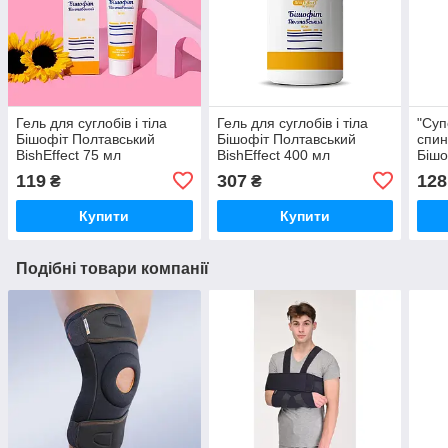
Гель для суглобів і тіла
Гель для суглобів і тіла
"Суп
Бішофіт Полтавський
Бішофіт Полтавський
спин
BishEffect 75 мл
BishEffect 400 мл
Бішо
Bish
119
307
128
₴
₴
Купити
Купити
Подібні товари компанії