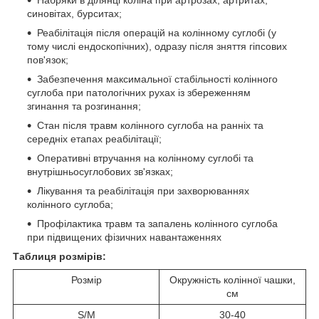
синовітах, бурситах;
Реабілітація після операцій на колінному суглобі (у
тому числі ендоскопічних), одразу після зняття гіпсових
пов'язок;
Забезпечення максимальної стабільності колінного
суглоба при патологічних рухах із збереженням
згинання та розгинання;
Стан після травм колінного суглоба на ранніх та
середніх етапах реабілітації;
Оперативні втручання на колінному суглобі та
внутрішньосуглобових зв'язках;
Лікування та реабілітація при захворюваннях
колінного суглоба;
Профілактика травм та запалень колінного суглоба
при підвищених фізичних навантаженнях
Таблиця розмірів:
Розмір
Окружність колінної чашки,
см
S/M
30-40