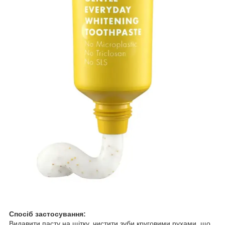
Спосіб застосування:
Видавити пасту на щітку, чистити зуби круговими рухами, що