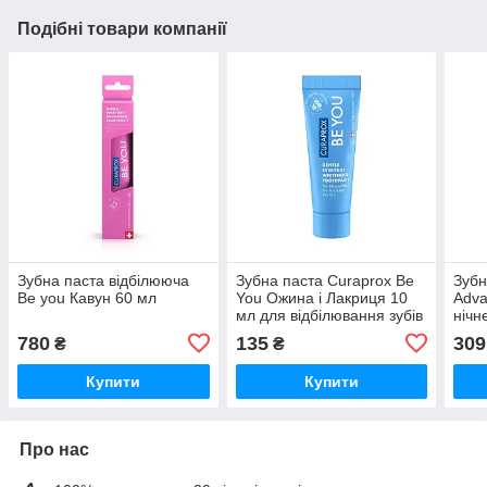
Подібні товари компанії
Зубна паста відбілююча
Зубна паста Curaprox Be
Зубн
Be you Кавун 60 мл
You Ожина і Лакриця 10
Adva
мл для відбілювання зубів
нічн
780
135
309
₴
₴
Купити
Купити
Про нас