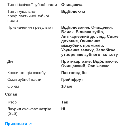
Тип гігієнічної зубної пасти
Очищаюча
Тип лікувально-
Відбілююча
профілактичної зубної
пасти
Призначення і результат
Відбілювання, Очищення,
Блиск, Білизна зубів,
Антікаріесний догляд, Свіже
дихання, Очищення
міжзубних проміжків,
Усунення запаху, Запобігає
утворенню зубного нальоту
Дія
Протикаріозне, Відбілююче,
Очищаючий, Освіжаюче
Консистенція засобу
Пастоподібні
Смак зубної пасти
Грейпфрут
Об`єм
10 мл
Склад
Фтор
Так
Лаурил сульфат натрію
Ні
(SLS)
Приховати