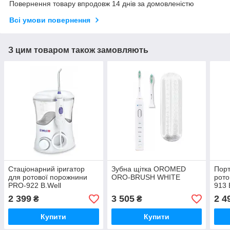
Повернення товару впродовж 14 днів за домовленістю
Всі умови повернення
З цим товаром також замовляють
Стаціонарний іригатор
Зубна щітка OROMED
Порт
для ротової порожнини
ORO-BRUSH WHITE
рото
PRO-922 B.Well
913 
2 399
3 505
2 4
₴
₴
Купити
Купити