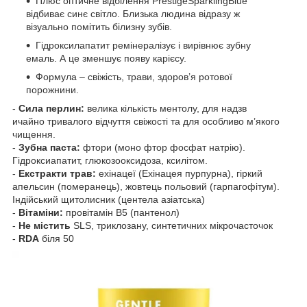
Плюс оптичне відбілення PrestigeSparklingBlue
відбиває синє світло. Близька людина відразу ж
візуально помітить білизну зубів.
Гідроксилапатит ремінералізує і вирівнює зубну
емаль. А це зменшує появу карієсу.
Формула – свіжість, трави, здоров’я ротової
порожнини.
-
Сила перлин:
велика кількість ментолу, для надзв
ичайно тривалого відчуття свіжості та для особливо м’якого
чищення.
-
Зубна паста:
фтори (моно фтор фосфат натрію).
Гідроксиапатит, глюкозооксидоза, ксилітом.
-
Екстракти трав:
ехінацеї (Ехінацея пурпурна), гіркий
апельсин (померанець), жовтець польовий (гарпагофітум).
Індійський щитолисник (центела азіатська)
-
Вітаміни:
провітамін B5 (пантенол)
-
Не містить
SLS, триклозану, синтетичних мікрочасточок
-
RDA
біля 50