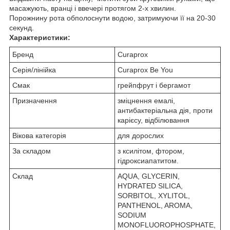
масажують, вранці і ввечері протягом 2-х хвилин.
Порожнину рота обполоснути водою, затримуючи її на 20-30
секунд.
Характеристики:
Бренд
Curaprox
Серія/лінійка
Curaprox Be You
Смак
грейпфрут і бергамот
Призначення
зміцнення емалі,
антибактеріальна дія, проти
карієсу, відбілювання
Вікова категорія
для дорослих
За складом
з ксилітом, фтором,
гідроксиапатитом.
Cклад
AQUA, GLYCERIN,
HYDRATED SILICA,
SORBITOL, XYLITOL,
PANTHENOL, AROMA,
SODIUM
MONOFLUOROPHOSPHATE,