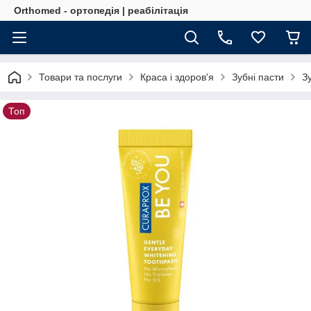
Orthomed - ортопедія | реабілітація
Товари та послуги
Краса і здоров'я
Зубні пасти
З
Топ