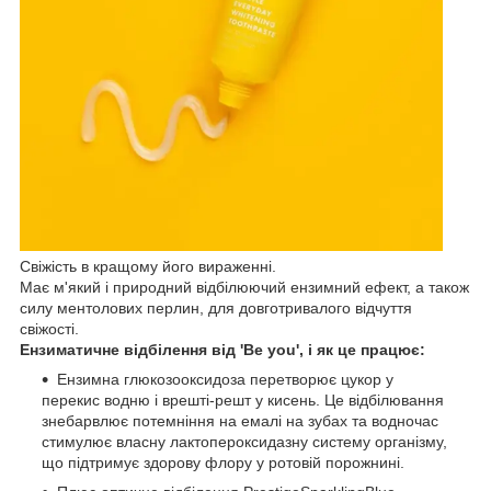
Свіжість в кращому його вираженні.
Має м'який і природний відбілюючий ензимний ефект, а також
силу ментолових перлин, для довготривалого відчуття
свіжості.
Ензиматичне відбілення від 'Be you', і як це працює:
Ензимна глюкозооксидоза перетворює цукор у
перекис водню і врешті-решт у кисень. Це відбілювання
знебарвлює потемніння на емалі на зубах та водночас
стимулює власну лактопероксидазну систему організму,
що підтримує здорову флору у ротовій порожнині.