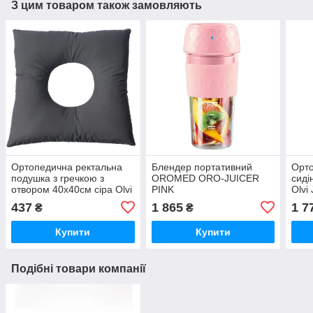
З цим товаром також замовляють
Ортопедична ректальна
Блендер портативний
Орто
подушка з гречкою з
OROMED ORO-JUICER
сиді
отвором 40х40см сіра Olvi
PINK
Olvi
437
1 865
1 7
₴
₴
Купити
Купити
Подібні товари компанії