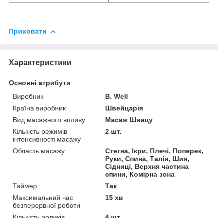
Приховати
Характеристики
Основні атрибути
Виробник
B. Well
Країна виробник
Швейцарія
Вид масажного впливу
Масаж Шиацу
Кількість режимів
2 шт.
інтенсивності масажу
Область масажу
Стегна, Ікри, Плечі, Поперек,
Руки, Спина, Талія, Шия,
Сідниці, Верхня частина
спини, Комірна зона
Таймер
Так
Максимальний час
15 хв
безперервної роботи
Кількість роликів
4 шт.