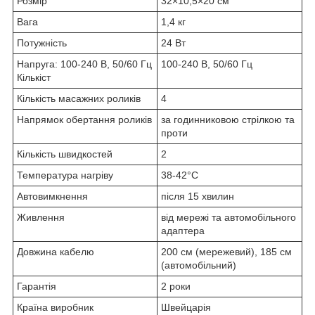
Розмір
32×10,5×20 см
Вага
1,4 кг
Потужність
24 Вт
Напруга: 100-240 В, 50/60 Гц
100-240 В, 50/60 Гц
Кількіст
Кількість масажних роликів
4
Напрямок обертання роликів
за годинниковою стрілкою та
проти
Кількість швидкостей
2
Температура нагріву
38-42°C
Автовимкнення
після 15 хвилин
Живлення
від мережі та автомобільного
адаптера
Довжина кабелю
200 см (мережевий), 185 см
(автомобільний)
Гарантія
2 роки
Країна виробник
Швейцарія