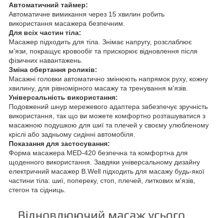
Автоматичний таймер:
Автоматичне вимикання через 15 хвилин робить
використання масажера безпечним.
Для всіх частин тіла:
Масажер підходить для тіла. Знімає напругу, розслаблює
м'язи, покращує кровообіг та прискорює відновлення після
фізичних навантажень.
Зміна обертання роликів:
Масажні головки автоматично змінюють напрямок руху, кожну
хвилину, для рівномірного масажу та тренування м'язів.
Універсальність використання:
Подовжений шнур мережевого адаптера забезпечує зручність
використання, так що ви можете комфортно розташуватися з
масажною подушкою для шиї та плечей у своєму улюбленому
кріслі або задньому сидінні автомобіля.
Показання для застосування:
Форма масажера MED-420 безпечна та комфортна для
щоденного використання. Завдяки універсальному дизайну
електричний масажер B.Well підходить для масажу будь-якої
частини тіла: шиї, попереку, стоп, плечей, литкових м'язів,
стегон та сідниць.