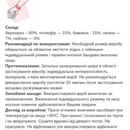
Склад:
Аеропрен – 60%, поліефір — 15%, бавовна - 15%, латекс —
7%, нейлон — 3%
Рекомендації по використанню:
Необхідний розмір виробу
обирається за обхватом зап'ястя згідно з таблицею.
Iндивiдуальний режим i термiни носiння бандажа визначає
лiкар.
Протипоказання:
Запальні захворювання шкіри в області
застосування виробу, індивідуальна непереносимість
матеріалів, з яких виготовлений виріб. Не рекомендується
використання виробу протягом 30 хвилин після застосування
місцевих розігріваючих мазей.
Запобіжні заходи:
Використовувати виріб винятково за
призначенням. Визначення індивідуального режиму та часу
носіння повинне здійснюватися Вашим лікарем.
Догляд за виробом:
Прати м'якими миючими засобами при
температурі не вище +35ºС. При пранні і полосканні не терти
і не викручувати. Сушити вдалині від джерел тепла. Не
прасувати. Не відбілювати (не використовувати відбілюючі