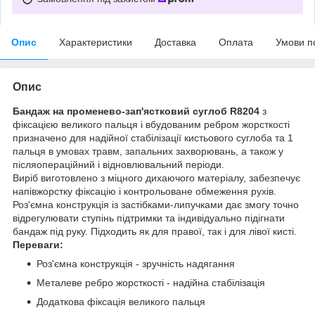
Опис
Характеристики
Доставка
Оплата
Умови п
Опис
Бандаж на променево-зап'ястковий суглоб R8204
з
фіксацією великого пальця і вбудованим ребром жорсткості
призначено для надійної стабілізації кистьового суглоба та 1
пальця в умовах травм, запальних захворювань, а також у
післяопераційний і відновлювальний періоди.
Виріб виготовлено з міцного дихаючого матеріалу, забезпечує
напівжорстку фіксацію і контрольоване обмеження рухів.
Роз'ємна конструкція із застібками-липучками дає змогу точно
відрегулювати ступінь підтримки та індивідуально підігнати
бандаж під руку. Підходить як для правої, так і для лівої кисті.
Переваги:
Роз'ємна конструкція - зручність надягання
Металеве ребро жорсткості - надійна стабілізація
Додаткова фіксація великого пальця