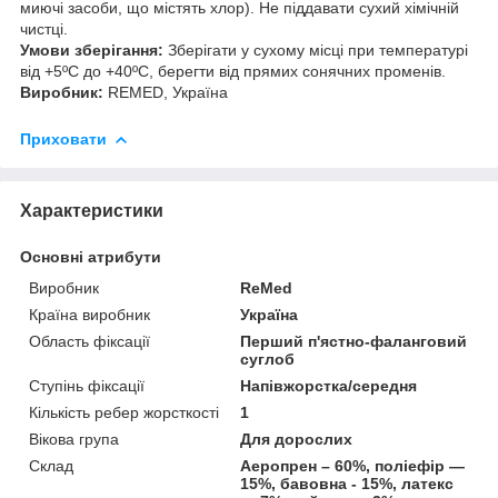
миючі засоби, що містять хлор). Не піддавати сухий хімічній
чистці.
Умови зберігання:
Зберігати у сухому місці при температурі
від +5ºС до +40ºС, берегти від прямих сонячних променів.
Виробник:
REMED, Україна
Приховати
Характеристики
Основні атрибути
Виробник
ReMed
Країна виробник
Україна
Область фіксації
Перший п'ястно-фаланговий
суглоб
Ступінь фіксації
Напівжорстка/середня
Кількість ребер жорсткості
1
Вікова група
Для дорослих
Склад
Аеропрен – 60%, поліефір —
15%, бавовна - 15%, латекс