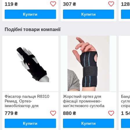
Bish
119
307
128
₴
₴
Купити
Купити
Подібні товари компанії
Фіксатор пальця R8310
Жорсткий ортез для
Банд
Ремед, Ортез-
фіксації променево-
сугл
іммобілізатор для
зап'ясткового суглоба
спір
стабілізації та фіксації
Реабілітімед ТУТОР-6К
жорс
779
880
1 5
₴
₴
пальця руки
графітовий COMFORT
Купити
Купити