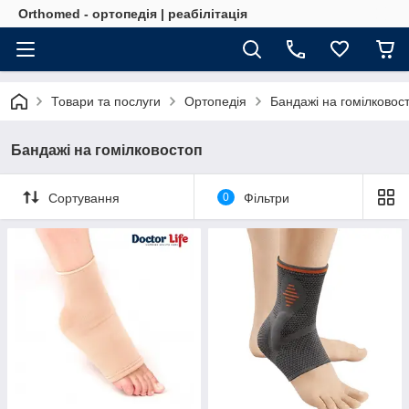
Orthomed - ортопедія | реабілітація
Товари та послуги
Ортопедія
Бандажі на гомілковос
Бандажі на гомілковостоп
Сортування
0
Фільтри