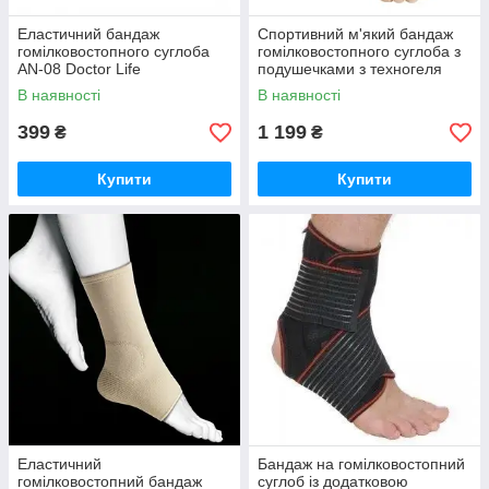
Еластичний бандаж
Спортивний м'який бандаж
гомілковостопного суглоба
гомілковостопного суглоба з
AN-08 Doctor Life
подушечками з техногеля
Orliman OS6240
В наявності
В наявності
399
1 199
₴
₴
Купити
Купити
Еластичний
Бандаж на гомілковостопний
гомілковостопний бандаж
суглоб із додатковою