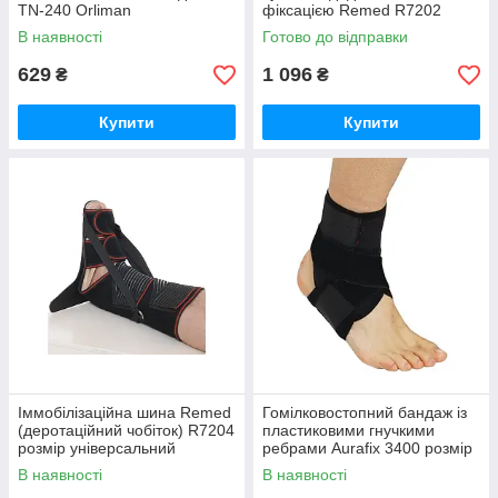
TN-240 Orliman
фіксацією Remed R7202
В наявності
Готово до відправки
629
1 096
₴
₴
Купити
Купити
Іммобілізаційна шина Remed
Гомілковостопний бандаж із
(деротаційний чобіток) R7204
пластиковими гнучкими
розмір універсальний
ребрами Aurafix 3400 розмір
універсальний
В наявності
В наявності