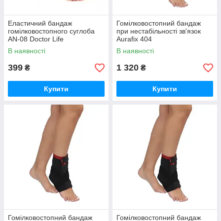
Еластичний бандаж
Гомілковостопний бандаж
гомілковостопного суглоба
при нестабільності зв'язок
AN-08 Doctor Life
Aurafix 404
В наявності
В наявності
399
1 320
₴
₴
Купити
Купити
Гомілковостопний бандаж
Гомілковостопний бандаж