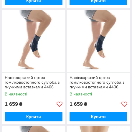
Купити
Купити
Напівжорсткий ортез
Напівжорсткий ортез
гомілковостопного суглоба з
гомілковостопного суглоба з
гнучкими вставками 4406
гнучкими вставками 4406
Orliman
Orliman
В наявності
В наявності
1 659
1 659
₴
₴
Купити
Купити