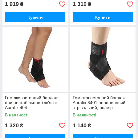
1 919
1 310
₴
₴
Купити
Купити
Гомілковостопний бандаж
Гомілковостопний бандаж
при нестабільності зв'язок
Aurafix 3401 неопреновий,
Aurafix 404
зігрівальний, розмір
універсальний
В наявності
В наявності
1 320
1 140
₴
₴