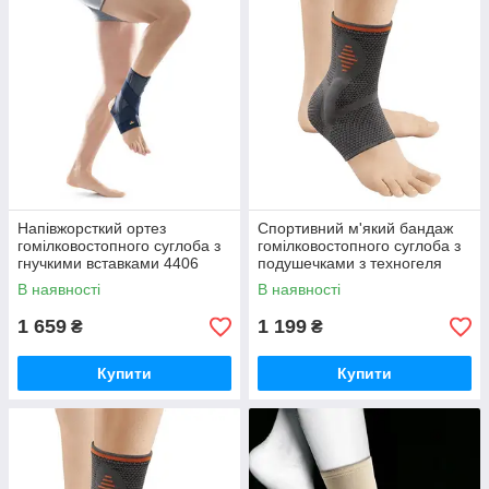
Напівжорсткий ортез
Спортивний м'який бандаж
гомілковостопного суглоба з
гомілковостопного суглоба з
гнучкими вставками 4406
подушечками з техногеля
Orliman
Orliman OS6240
В наявності
В наявності
1 659
1 199
₴
₴
Купити
Купити