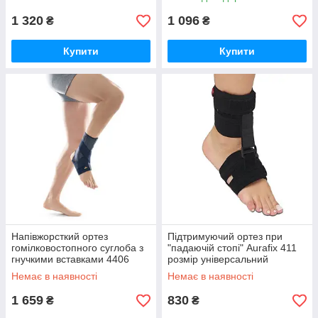
1 320
1 096
₴
₴
Купити
Купити
Напівжорсткий ортез
Підтримуючий ортез при
гомілковостопного суглоба з
"падаючій стопі" Aurafix 411
гнучкими вставками 4406
розмір універсальний
Orliman
Немає в наявності
Немає в наявності
1 659
830
₴
₴