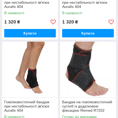
при нестабільності зв'язок
при нестабільності зв'язок
Aurafix 404
Aurafix 404
В наявності
В наявності
1 320
1 320
₴
₴
Купити
Купити
Гомілковостопний бандаж
Бандаж на гомілковостопний
при нестабільності зв'язок
суглоб із додатковою
Aurafix 404
фіксацією Remed R7202
В наявності
Готово до відправки