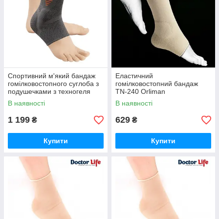
Спортивний м'який бандаж
Еластичний
гомілковостопного суглоба з
гомілковостопний бандаж
подушечками з техногеля
TN-240 Orliman
Orliman OS6240
В наявності
В наявності
1 199
629
₴
₴
Купити
Купити