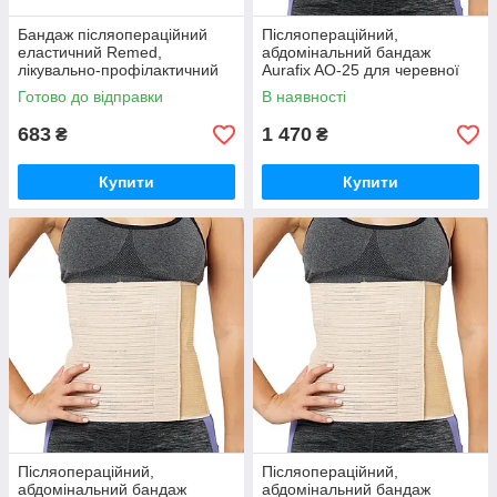
Бандаж післяопераційний
Післяопераційний,
еластичний Remed,
абдомінальний бандаж
лікувально-профілактичний
Aurafix AO-25 для черевної
R4103
порожнини Аурафікс
Готово до відправки
В наявності
бежевий
683
1 470
₴
₴
Купити
Купити
Післяопераційний,
Післяопераційний,
абдомінальний бандаж
абдомінальний бандаж