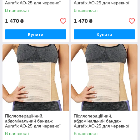
Aurafix AO-25 для черевної
Aurafix AO-25 для черевної
порожнини Аурафікс
порожнини Аурафікс
В наявності
В наявності
бежевий
бежевий
1 470
1 470
₴
₴
Купити
Купити
Післяопераційний,
Післяопераційний,
абдомінальний бандаж
абдомінальний бандаж
Aurafix AO-25 для черевної
Aurafix AO-25 для черевної
порожнини Аурафікс
порожнини Аурафікс
В наявності
В наявності
бежевий
бежевий